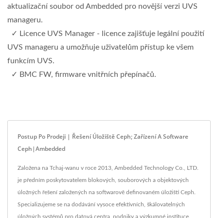
aktualizační soubor od Ambedded pro novější verzi UVS
manageru.
✓ Licence UVS Manager - licence zajišťuje legální použití
UVS manageru a umožňuje uživatelům přístup ke všem
funkcím UVS.
✓ BMC FW, firmware vnitřních přepínačů.
Postup Po Prodeji | Řešení Úložiště Ceph; Zařízení A Software
Ceph|Ambedded
Založena na Tchaj-wanu v roce 2013, Ambedded Technology Co., LTD.
je předním poskytovatelem blokových, souborových a objektových
úložných řešení založených na softwarově definovaném úložišti Ceph.
Specializujeme se na dodávání vysoce efektivních, škálovatelných
úložných systémů pro datová centra, podniky a výzkumné instituce.