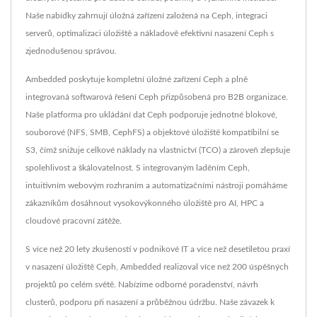
Naše nabídky zahrnují úložná zařízení založená na Ceph, integraci
serverů, optimalizaci úložiště a nákladově efektivní nasazení Ceph s
zjednodušenou správou.
Ambedded poskytuje kompletní úložné zařízení Ceph a plně
integrovaná softwarová řešení Ceph přizpůsobená pro B2B organizace.
Naše platforma pro ukládání dat Ceph podporuje jednotné blokové,
souborové (NFS, SMB, CephFS) a objektové úložiště kompatibilní se
S3, čímž snižuje celkové náklady na vlastnictví (TCO) a zároveň zlepšuje
spolehlivost a škálovatelnost. S integrovaným laděním Ceph,
intuitivním webovým rozhraním a automatizačními nástroji pomáháme
zákazníkům dosáhnout vysokovýkonného úložiště pro AI, HPC a
cloudové pracovní zátěže.
S více než 20 lety zkušeností v podnikové IT a více než desetiletou praxí
v nasazení úložiště Ceph, Ambedded realizoval více než 200 úspěšných
projektů po celém světě. Nabízíme odborné poradenství, návrh
clusterů, podporu při nasazení a průběžnou údržbu. Naše závazek k