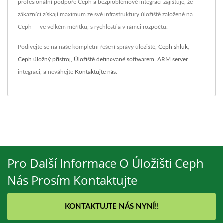
profesionální podpoře Ceph a bezproblémové integraci zajišťuje, že
zákazníci získají maximum ze své infrastruktury úložiště založené na
Ceph — ve velkém měřítku, s rychlostí a v rámci rozpočtu.
Podívejte se na naše kompletní řešení správy úložiště,
Ceph shluk
,
Ceph úložný přístroj
,
Úložiště definované softwarem
,
ARM server
integraci, a neváhejte
Kontaktujte nás
.
Pro Další Informace O Úložišti Ceph
Nás Prosím Kontaktujte
KONTAKTUJTE NÁS NYNÍ!!