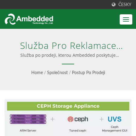
ČESKY
Služba Pro Reklamace
Hardware A Podpora
Služba po prodeji, kterou Ambedded poskytuje
zákazníkům nebo regionálním partnerům. | Zařízení pro
Softwaru | Zjednodušená
úložiště Ceph pro podniky
Home
/
Společnost
/
Postup Po Prodeji
Správa Ceph, Nižší TCO -
Ambedded