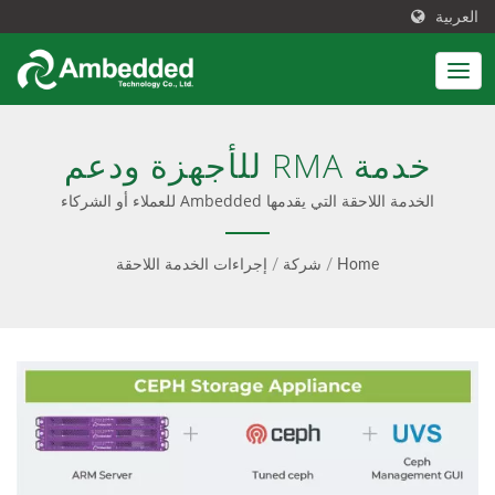
العربية
خدمة RMA للأجهزة ودعم
البرامج | إدارة Ceph
الخدمة اللاحقة التي يقدمها Ambedded للعملاء أو الشركاء
الإقليميين. | جهاز تخزين Ceph للمؤسسات
مبسطة، تكلفة إجمالية أقل -
Home
/
شركة
/
إجراءات الخدمة اللاحقة
Ambedded