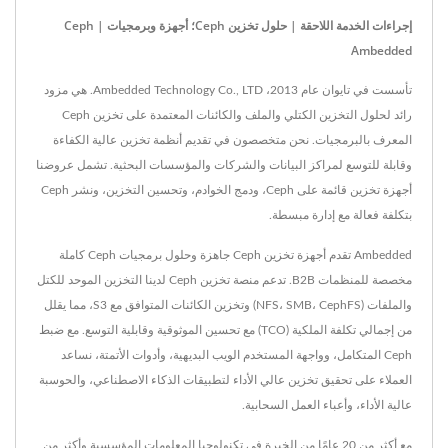
إجراءات الخدمة اللاحقة | حلول تخزين Ceph؛ أجهزة وبرمجيات Ceph |
Ambedded
تأسست في تايوان عام 2013، Ambedded Technology Co., LTD. هي مزود
رائد لحلول التخزين الكتلي والملف والكائنات المعتمدة على تخزين Ceph
المعرف بالبرمجيات. نحن متخصصون في تقديم أنظمة تخزين عالية الكفاءة
وقابلة للتوسع لمراكز البيانات والشركات والمؤسسات البحثية. تشمل عروضنا
أجهزة تخزين قائمة على Ceph، ودمج الخوادم، وتحسين التخزين، ونشر Ceph
بتكلفة فعالة مع إدارة مبسطة.
Ambedded تقدم أجهزة تخزين Ceph جاهزة وحلول برمجيات Ceph كاملة
مخصصة للمنظمات B2B. تدعم منصة تخزين Ceph لدينا التخزين الموحد للكتل
والملفات (NFS، SMB، CephFS) وتخزين الكائنات المتوافق مع S3، مما يقلل
من إجمالي تكلفة الملكية (TCO) مع تحسين الموثوقية وقابلية التوسع. مع ضبط
Ceph المتكامل، وواجهة المستخدم الويب البديهية، وأدوات الأتمتة، نساعد
العملاء على تحقيق تخزين عالي الأداء لتطبيقات الذكاء الاصطناعي، والحوسبة
عالية الأداء، وأعباء العمل السحابية.
مع أكثر من 20 عامًا من الخبرة في تكنولوجيا المعلومات المؤسسية وأكثر من