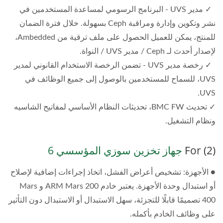
✓ مدير UVS - البرنامج الرسومي لمساعدة المستخدمين في
نشر وتكوين وإدارة ومراقبة Ceph بسهولة. خلال فترة الضمان
للمنتج، يمكن للعميل الحصول على ملف ترقية من Ambedded،
لإصدار أحدث لـ Ceph / مدير UVS / النواة.
✓ رخصة مدير UVS - تضمن الرخصة الاستخدام القانوني لمدير
UVS، للسماح للمستخدمين بالوصول إلى جميع الوظائف في
UVS.
✓ تحديث BMC FW، تحديثات النظام الأساسي لمفاتيح الشاسيه
ونظام التشغيل.
(2) For
جهاز تخزين سوزي المؤسسي 6
● الأجهزة: تشخيص أعراض الفشل، اتخاذ إجراءات إضافية لإصلاح
أو استبدال وحدة الأجهزة. يعتبر خادم ARM Mars 200 و Mars
400 تصميمًا قابلًا للتجزئة، سهل الاستبدال أو الاستبدال دون التأثير
على وظائف الخادم بأكمله.