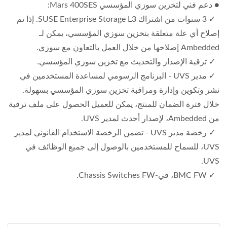
● دعم فني لتخزين سوزي المؤسسي Mars 400SES:
✓ 3 سنوات من اشتراك SUSE Enterprise Storage L3. إذا تم
إصلاح أي علة متعلقة بتخزين سوزي المؤسسي، يمكن لـ
Ambedded إصلاحها من خلال العمل بالتعاون مع سوزي.
✓ ترقية الإصدار والتحديث مع تخزين سوزي المؤسسي.
✓ مدير UVS - البرنامج الرسومي لمساعدة المستخدمين في
نشر وتكوين وإدارة ومراقبة تخزين سوزي المؤسسي بسهولة.
خلال فترة الضمان للمنتج، يمكن للعميل الحصول على ملف ترقية
من Ambedded، لإصدار أحدث لمدير UVS.
✓ رخصة مدير UVS - تضمن الرخصة الاستخدام القانوني لمدير
UVS، للسماح للمستخدمين بالوصول إلى جميع الوظائف في
UVS.
✓ BMC FW، في-Chassis Switches FW.