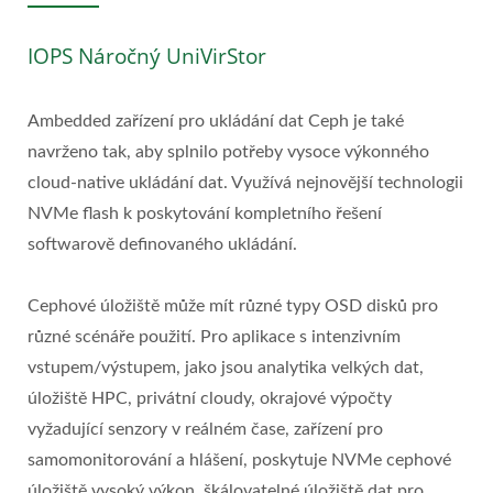
IOPS Náročný UniVirStor
Ambedded zařízení pro ukládání dat Ceph je také
navrženo tak, aby splnilo potřeby vysoce výkonného
cloud-native ukládání dat. Využívá nejnovější technologii
NVMe flash k poskytování kompletního řešení
softwarově definovaného ukládání.
Cephové úložiště může mít různé typy OSD disků pro
různé scénáře použití. Pro aplikace s intenzivním
vstupem/výstupem, jako jsou analytika velkých dat,
úložiště HPC, privátní cloudy, okrajové výpočty
vyžadující senzory v reálném čase, zařízení pro
samomonitorování a hlášení, poskytuje NVMe cephové
úložiště vysoký výkon, škálovatelné úložiště dat pro