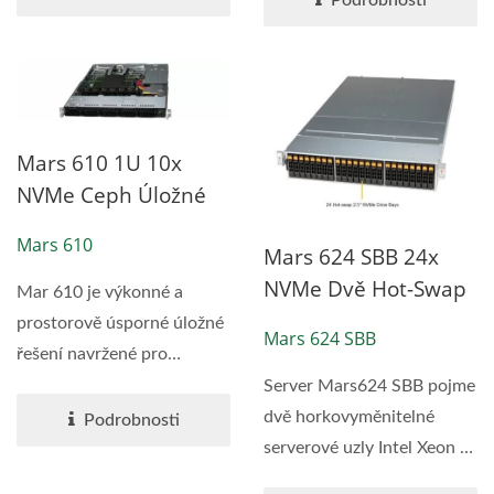
Mars 610 1U 10x
NVMe Ceph Úložné
Zařízení
Mars 610
Mars 624 SBB 24x
NVMe Dvě Hot-Swap
Mar 610 je výkonné a
Uzly Ceph Storage
prostorově úsporné úložné
Mars 624 SBB
Appliance
řešení navržené pro
organizace,...
Server Mars624 SBB pojme
dvě horkovyměnitelné
Podrobnosti
serverové uzly Intel Xeon v
šasi 2U. Dva serverové...