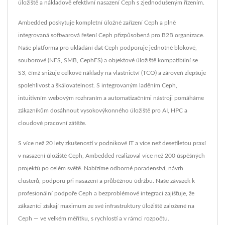
úložiště a nákladově efektivní nasazení Ceph s zjednodušeným řízením.
Ambedded poskytuje kompletní úložné zařízení Ceph a plně
integrovaná softwarová řešení Ceph přizpůsobená pro B2B organizace.
Naše platforma pro ukládání dat Ceph podporuje jednotné blokové,
souborové (NFS, SMB, CephFS) a objektové úložiště kompatibilní se
S3, čímž snižuje celkové náklady na vlastnictví (TCO) a zároveň zlepšuje
spolehlivost a škálovatelnost. S integrovaným laděním Ceph,
intuitivním webovým rozhraním a automatizačními nástroji pomáháme
zákazníkům dosáhnout vysokovýkonného úložiště pro AI, HPC a
cloudové pracovní zátěže.
S více než 20 lety zkušeností v podnikové IT a více než desetiletou praxí
v nasazení úložiště Ceph, Ambedded realizoval více než 200 úspěšných
projektů po celém světě. Nabízíme odborné poradenství, návrh
clusterů, podporu při nasazení a průběžnou údržbu. Naše závazek k
profesionální podpoře Ceph a bezproblémové integraci zajišťuje, že
zákazníci získají maximum ze své infrastruktury úložiště založené na
Ceph — ve velkém měřítku, s rychlostí a v rámci rozpočtu.