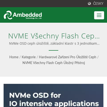
ČESKY
NVME Všechny Flash Ceph
Úložný Přístroj | Unified
NVMe OSD ceph úložiště, základní klastr s 3 jednotkami
Mars 500 poskytujícími IOPS s výkonem od 155K při čtení
Block, File & S3 Object
a 33K při zápisu. | Úložná řešení Ceph; Zařízení a
Home
/
Kategorie
/
Hardwarové Zařízení Pro Úložiště Ceph
/
software Ceph
Storage - Ambedded
NVME Všechny Flash Ceph Úložný Přístroj