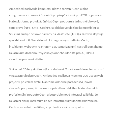
Ambedded poskytuje kompletní úložné zařízení Ceph a plně
integrovaná softwarová řešení Ceph přizpůsobená pro B2B organizace.
Naše platforma pro ukládání dat Ceph podporuje jednotné blokové,
souborové (NFS, SMB, CephFS) a objektové úložiště kompatibilní se
S3, čímž snižuje celkové náklady na vlastnictví (TCO) a zároveň zlepšuje
spolehlivost a škálovatelnost. S integrovaným laděním Ceph,
intuitivním webovým rozhraním a automatizačními nástroji pomáháme
zákazníkům dosáhnout vysokovýkonného úložiště pro AI, HPC a
cloudové pracovní zátěže.
S více než 20 lety zkušeností v podnikové IT a více než desetiletou praxí
v nasazení úložiště Ceph, Ambedded realizoval více než 200 úspěšných
projektů po celém světě. Nabízíme odborné poradenství, návrh
clusterů, podporu při nasazení a průběžnou údržbu. Naše závazek k
profesionální podpoře Ceph a bezproblémové integraci zajišťuje, že
zákazníci získají maximum ze své infrastruktury úložiště založené na
Ceph — ve velkém měřítku, s rychlostí a v rámci rozpočtu.