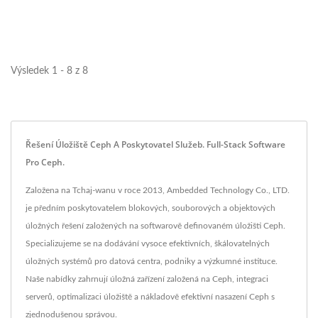
Výsledek 1 - 8 z 8
Řešení Úložiště Ceph A Poskytovatel Služeb. Full-Stack Software
Pro Ceph.
Založena na Tchaj-wanu v roce 2013, Ambedded Technology Co., LTD.
je předním poskytovatelem blokových, souborových a objektových
úložných řešení založených na softwarově definovaném úložišti Ceph.
Specializujeme se na dodávání vysoce efektivních, škálovatelných
úložných systémů pro datová centra, podniky a výzkumné instituce.
Naše nabídky zahrnují úložná zařízení založená na Ceph, integraci
serverů, optimalizaci úložiště a nákladově efektivní nasazení Ceph s
zjednodušenou správou.