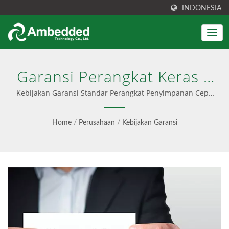
INDONESIA
Garansi Perangkat Keras 3
Tahun Dan Dukungan
Kebijakan Garansi Standar Perangkat Penyimpanan Ceph
Ambedded dan SUSE Enterprise. | Perangkat
Perangkat Lunak |
penyimpanan Ceph untuk perusahaan
Home
/
Perusahaan
/
Kebijakan Garansi
Manajemen Ceph Yang
Disederhanakan, TCO
Lebih Rendah - Ambedded