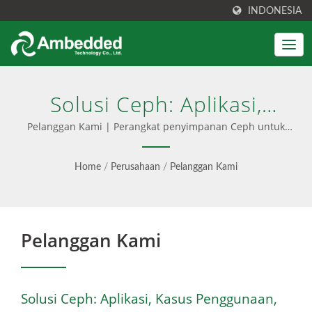
INDONESIA
Solusi Ceph: Aplikasi,
Kasus Penggunaan, Dan
Pelanggan Kami | Perangkat penyimpanan Ceph untuk
perusahaan
Referensi Pelanggan |
Home
/
Perusahaan
/
Pelanggan Kami
Manajemen Ceph Yang
Disederhanakan, TCO
Pelanggan Kami
Lebih Rendah - Ambedded
Solusi Ceph: Aplikasi, Kasus Penggunaan,