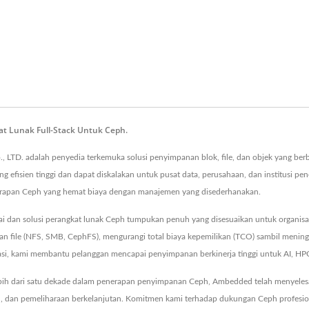
t Lunak Full-Stack Untuk Ceph.
 LTD. adalah penyedia terkemuka solusi penyimpanan blok, file, dan objek yang ber
efisien tinggi dan dapat diskalakan untuk pusat data, perusahaan, dan institusi 
enerapan Ceph yang hemat biaya dengan manajemen yang disederhanakan.
 dan solusi perangkat lunak Ceph tumpukan penuh yang disesuaikan untuk organi
n file (NFS, SMB, CephFS), mengurangi total biaya kepemilikan (TCO) sambil mening
tisasi, kami membantu pelanggan mencapai penyimpanan berkinerja tinggi untuk AI, HP
bih dari satu dekade dalam penerapan penyimpanan Ceph, Ambedded telah menyelesaik
an, dan pemeliharaan berkelanjutan. Komitmen kami terhadap dukungan Ceph profesi