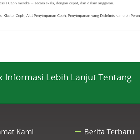
basis Ceph mereka — secara skala, dengan cepat, dan dalam anggaran.
si
Klaster Ceph
,
Alat Penyimpanan Ceph
,
Penyimpanan yang Didefinisikan oleh Pera
 Informasi Lebih Lanjut Tentang
amat Kami
Berita Terbaru