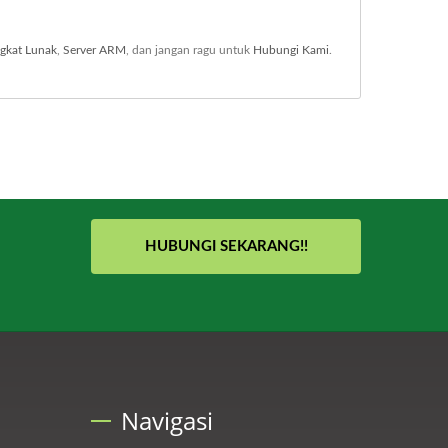
ngkat Lunak
,
Server ARM
, dan jangan ragu untuk
Hubungi Kami
.
HUBUNGI SEKARANG!!
Navigasi