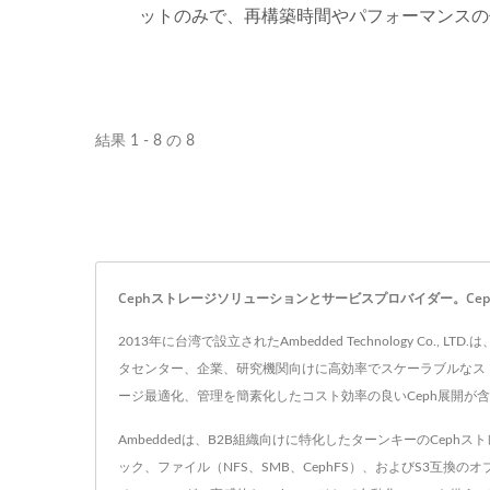
ットのみで、再構築時間やパフォーマンスの
と、メディアに書き込まれたデータを継続的
結果 1 - 8 の 8
Cephストレージソリューションとサービスプロバイダー。Ce
2013年に台湾で設立されたAmbedded Technology
タセンター、企業、研究機関向けに高効率でスケーラブルなス
ージ最適化、管理を簡素化したコスト効率の良いCeph展開が
Ambeddedは、B2B組織向けに特化したターンキーのCep
ック、ファイル（NFS、SMB、CephFS）、およびS3互