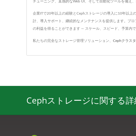
チューニング、直感的なWeb UI、そして自動化ツールを備え
企業ITで20年以上の経験とCephストレージの導入に10年以
計、導入サポート、継続的なメンテナンスを提供します。プロフ
の利益を得ることができます — スケール、スピード、予算内
私たちの完全なストレージ管理ソリューション、
Cephクラス
Cephストレージに関する