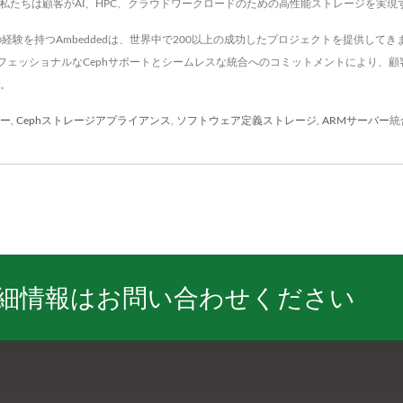
、私たちは顧客がAI、HPC、クラウドワークロードのための高性能ストレージを実
上の経験を持つAmbeddedは、世界中で200以上の成功したプロジェクトを提供し
ェッショナルなCephサポートとシームレスな統合へのコミットメントにより、顧客
で。
ター
,
Cephストレージアプライアンス
,
ソフトウェア定義ストレージ
,
ARMサーバー
統
詳細情報はお問い合わせください