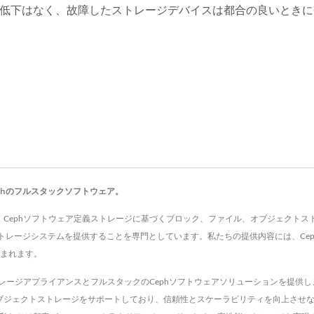
低下はなく、故障したストレージデバイスは都合の良いときに交
に検証するデータスクラビング技術を組み合わせることで、1
phのフルスタックソフトウェア。
 Co., LTD.は、Cephソフトウェア定義ストレージに基づくブロック、ファイル、オブ
トレージシステムを提供することを専門としています。私たちの提供内容には、Ce
含まれます。
hストレージアプライアンスとフルスタックのCephソフトウェアソリューションを提供
換のオブジェクトストレージをサポートしており、信頼性とスケーラビリティを向上させな