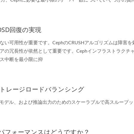
方、Cephに必要な最小限のサーバー数についていくつかの質問を
OSD回復の実現
い可用性が重要です。CephのCRUSHアルゴリズムは障害
アの冗長性が依然として重要です。Cephインフラストラクチャ
ス中断を最小限に抑
S3ストレージロードバランシング
モデル、および推論出力のためのスケーラブルで高スループットの
のパフォーマンスはどうですか？