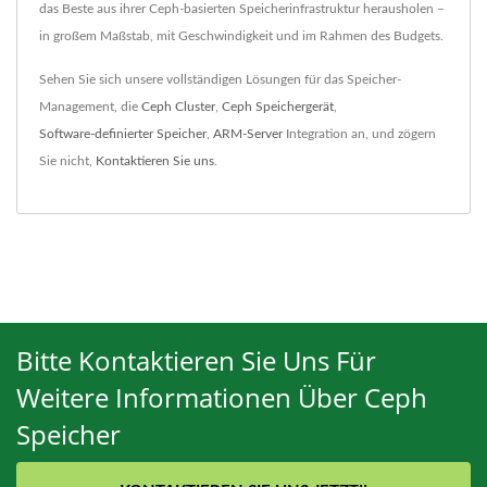
das Beste aus ihrer Ceph-basierten Speicherinfrastruktur herausholen –
in großem Maßstab, mit Geschwindigkeit und im Rahmen des Budgets.
Sehen Sie sich unsere vollständigen Lösungen für das Speicher-
Management, die
Ceph Cluster
,
Ceph Speichergerät
,
Software-definierter Speicher
,
ARM-Server
Integration an, und zögern
Sie nicht,
Kontaktieren Sie uns
.
Bitte Kontaktieren Sie Uns Für
Weitere Informationen Über Ceph
Speicher