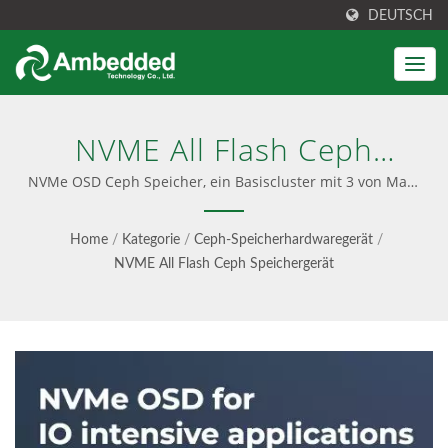
DEUTSCH
NVME All Flash Ceph
Speichergerät |
NVMe OSD Ceph Speicher, ein Basiscluster mit 3 von Mars
500, der IOPS beginnend mit 155K Lesen und 33K
Vereinheitlichter Block-,
Schreiben Leistung bietet.| CEPH -Speicherlösungen;
Home
/
Kategorie
/
Ceph-Speicherhardwaregerät
/
Ceph -Geräte und Software
Datei- Und S3-
NVME All Flash Ceph Speichergerät
Objektspeicher -
Ambedded