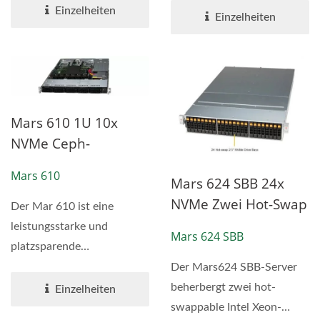
leistungsstarke, cloud-
Einzelheiten
leistungsstarke, cloud-
Einzelheiten
native...
native...
Mars 610 1U 10x
NVMe Ceph-
Speichergerät
Mars 610
Mars 624 SBB 24x
NVMe Zwei Hot-Swap
Der Mar 610 ist eine
Knoten Ceph
leistungsstarke und
Mars 624 SBB
Speichergerät
platzsparende
Speicherlösung, die für
Der Mars624 SBB-Server
Organisationen...
beherbergt zwei hot-
Einzelheiten
swappable Intel Xeon-