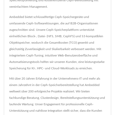
Speicheroptimierung und kosteneffiziente Ceph-Bereitstellung mit
vereinfachtem Management.
Ambedded bietet schlüsselfertige Ceph-Speichergeräte und
umfassende Ceph-Softwarelösungen, die auf B2B-Organisationen
zugeschnitten sind. Unsere Ceph-Speicherplattform unterstützt
einheitlichen Block-, Datei- (NFS, SMB, CephFS) und S3-kompatiblen
Objektspeicher, wodurch die Gesamtkosten (TCO) gesenkt und
gleichzeitig Zuverlässigkeit und Skalierbarkeit verbessert werden. Mit
integriertem Ceph-Tuning, intuitiver Web-Benutzeroberfläche und
Automatisierungstools helfen wir unseren Kunden, eine leistungsstarke
Speicherung für KI-, HPC- und Cloud-Workloads zu erreichen.
Mit über 20 Jahren Erfahrung in der Unternehmens-IT und mehr als
einem Jahrzehnt in der Ceph-Speicherbereitstellung hat Ambedded
weltweit über 200 erfolgreiche Projekte realisiert. Wir bieten
fachkundige Beratung, Clusterdesign, Bereitstellungsunterstützung und
laufende Wartung. Unser Engagement für professionelle Ceph-
Unterstützung und nahtlose Integration stellt sicher, dass die Kunden