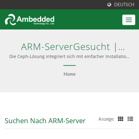
DEUTSCH
ARM-ServerGesucht |
Hochleistungs-SDS Für KI,
Die Ceph-Lösung integriert sich mit einfacher Installation,
vorkonfigurierter Software und einer
HPC & Cloud - Ambedded
benutzerfreundlichen UI. Bietet auch Ceph-Beratung,
Home
professionellen Service und nahtlose Updates, sowohl
Software-only als auch schlüsselfertige Geräteoptionen.
Suchen Nach ARM-Server
Anzeige: