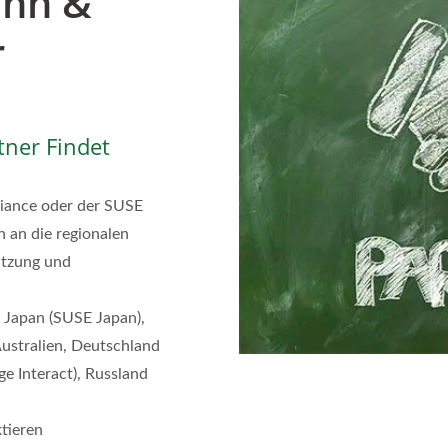
ann &
r
ner Findet
liance oder der SUSE
h an die regionalen
ützung und
 Japan (SUSE Japan),
 Australien, Deutschland
ge Interact), Russland
tieren