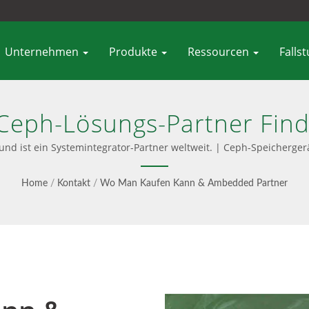
Unternehmen
Produkte
Ressourcen
Falls
eph-Lösungs-Partner Finde
waltung, Niedrigere TCO -
und ist ein Systemintegrator-Partner weltweit. | Ceph-Speicherge
Home
/
Kontakt
/
Wo Man Kaufen Kann & Ambedded Partner