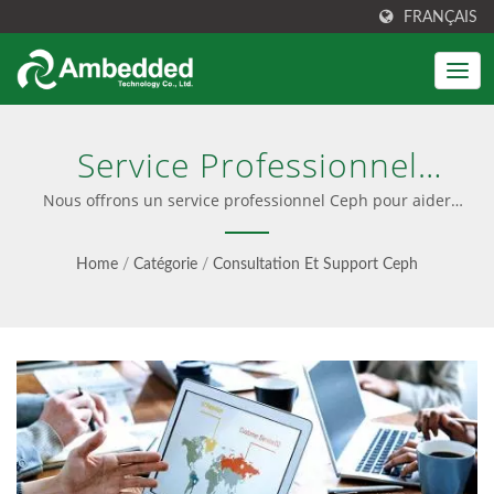
FRANÇAIS
Service Professionnel
Ceph
Nous offrons un service professionnel Ceph pour aider
les clients à gérer leur cluster Ceph. | La solution Ceph
s'intègre avec une installation facile, un logiciel
Home
/
Catégorie
/
Consultation Et Support Ceph
préconfiguré et une interface utilisateur conviviale.
Fournit également des conseils Ceph, un service
professionnel et des mises à jour sans faille, offrant à la
fois des options uniquement logicielles et des appareils
clé en main.