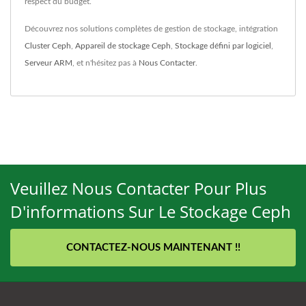
respect du budget.
Découvrez nos solutions complètes de gestion de stockage, intégration
Cluster Ceph
,
Appareil de stockage Ceph
,
Stockage défini par logiciel
,
Serveur ARM
, et n'hésitez pas à
Nous Contacter
.
Veuillez Nous Contacter Pour Plus
D'informations Sur Le Stockage Ceph
CONTACTEZ-NOUS MAINTENANT !!