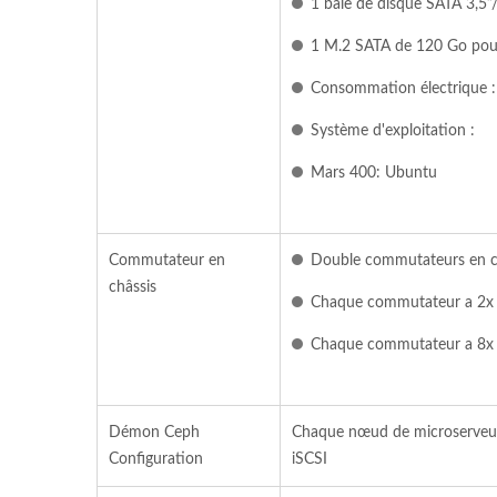
1 baie de disque SATA 3,5”
1 M.2 SATA de 120 Go pou
Consommation électrique :
Système d'exploitation :
Mars 400: Ubuntu
Commutateur en
Double commutateurs en ch
châssis
Chaque commutateur a 2x 
Chaque commutateur a 8x 
Démon Ceph
Chaque nœud de microserveur
Configuration
iSCSI