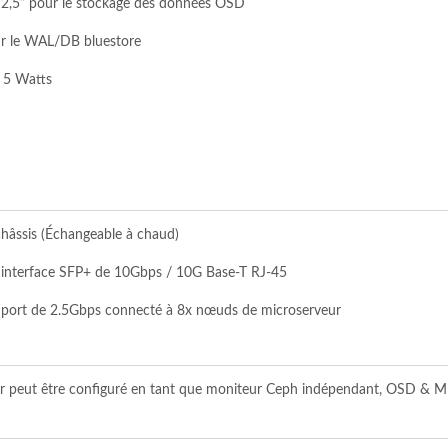
/2,5” pour le stockage des données OSD
r le WAL/DB bluestore
 5 Watts
âssis (Échangeable à chaud)
interface SFP+ de 10Gbps / 10G Base-T RJ-45
port de 2.5Gbps connecté à 8x nœuds de microserveur
 peut être configuré en tant que moniteur Ceph indépendant, OSD & M