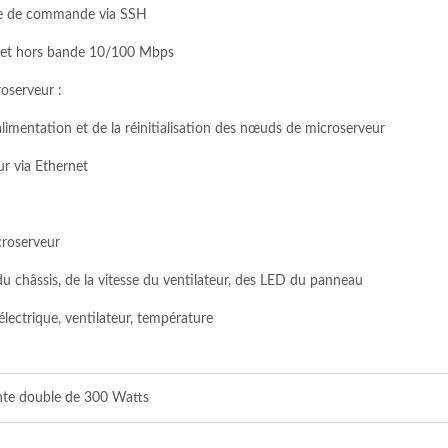
igne de commande via SSH
rnet hors bande 10/100 Mbps
oserveur :
limentation et de la réinitialisation des nœuds de microserveur
r via Ethernet
croserveur
du châssis, de la vitesse du ventilateur, des LED du panneau
électrique, ventilateur, température
nte double de 300 Watts