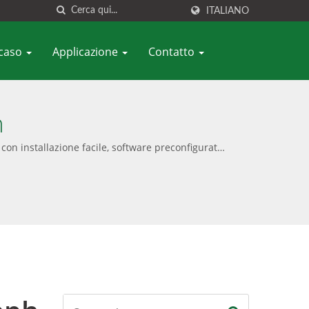
ITALIANO
 caso
Applicazione
Contatto
h
 con installazione facile, software preconfigurato
luzione di continuità, offrendo sia opzioni solo