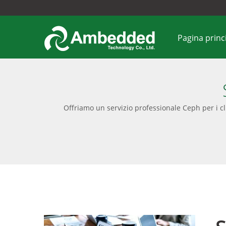
Pagina princ
Offriamo un servizio professionale Ceph per i cli
e un'interfaccia utente intuitiva. Fornisce anc