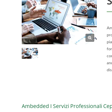
S
Am
pr
pia
fo
co
anc
dis
Ambedded I Servizi Professionali Ce