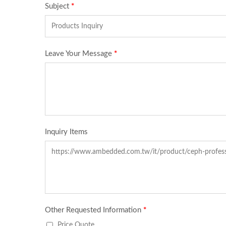
Ceph Su ARM 64
UVS