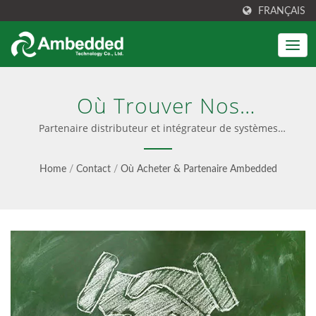
FRANÇAIS
Où Trouver Nos
Partenaires De Solution
Partenaire distributeur et intégrateur de systèmes
Ambedded à l'échelle mondiale. | Appareil de stockage
Ceph | Gestion Simplifiée
Ceph pour entreprise
Home
/
Contact
/
Où Acheter & Partenaire Ambedded
De Ceph, TCO Réduit -
Ambedded