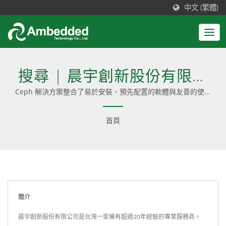
中文 (繁體)
搜尋 | 晨宇創新股份有限公
司
Ceph 解決方案整合了易於安裝、預先配置的軟體與友善的使用
者介面；並提供 Ceph 顧問諮詢、專業服務與無縫更新，同時
提供純軟體（software-only）和一站式（turnkey）設備兩種
首頁
選擇。
簡介
晨宇創新股份有限公司是台灣一家擁有超過20年經驗的專業服務商。