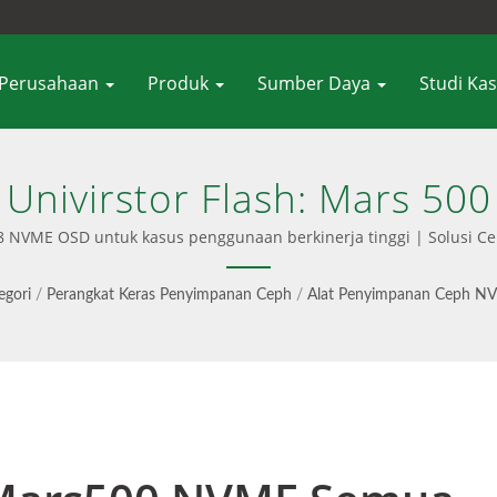
Perusahaan
Produk
Sumber Daya
Studi Ka
Univirstor Flash: Mars 500
NVME OSD untuk kasus penggunaan berkinerja tinggi | Solusi Cep
sebelumnya, dan antarmuka pengguna yang ramah. Juga menyediakan
 yang mulus, menawarkan opsi perangkat lunak saja dan perangka
egori
/
Perangkat Keras Penyimpanan Ceph
/
Alat Penyimpanan Ceph NV