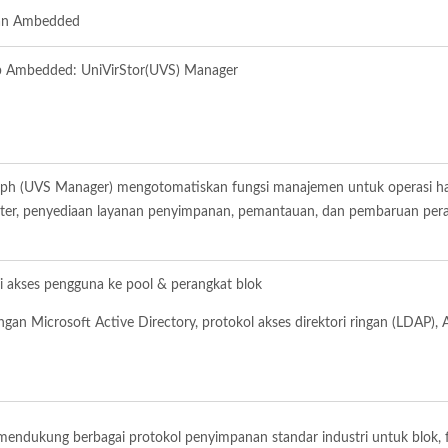
kan Ambedded
b Ambedded: UniVirStor(UVS) Manager
ph (UVS Manager) mengotomatiskan fungsi manajemen untuk operasi ha
uster, penyediaan layanan penyimpanan, pemantauan, dan pembaruan per
i akses pengguna ke pool & perangkat blok
an Microsoft Active Directory, protokol akses direktori ringan (LDAP),
ndukung berbagai protokol penyimpanan standar industri untuk blok, f