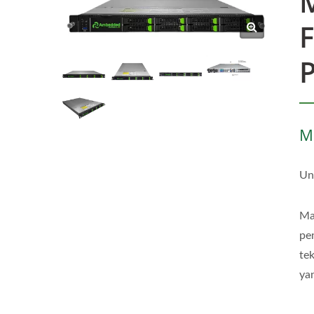
F
M
Un
Ma
pe
te
ya