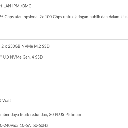
ort LAN IPMI/BMC
25 Gbps atau opsional 2x 100 Gbps untuk jaringan publik dan dalam klus
m: 2 x 250GB NVMe M.2 SSD
najer UVS (Ceph GUI)
Ceph Di ARM 64
5" U.3 NVMe Gen. 4 SSD
0 Watt
mber daya listrik redundan, 80 PLUS Platinum
00-240Vac/ 10-5A, 50-60Hz