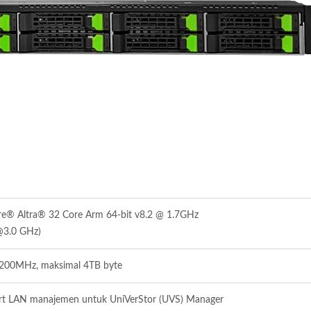
e® Altra® 32 Core Arm 64-bit v8.2 @ 1.7GHz
@3.0 GHz)
00MHz, maksimal 4TB byte
rt LAN manajemen untuk UniVerStor (UVS) Manager