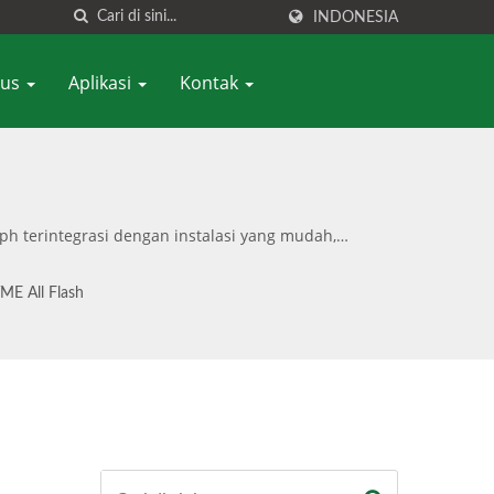
INDONESIA
sus
Aplikasi
Kontak
h terintegrasi dengan instalasi yang mudah,
 konsultasi Ceph, layanan profesional, dan
t turnkey.
ME All Flash