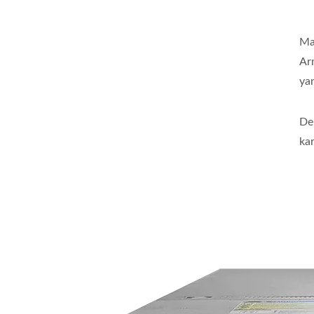
Ma
Ar
ya
De
ka