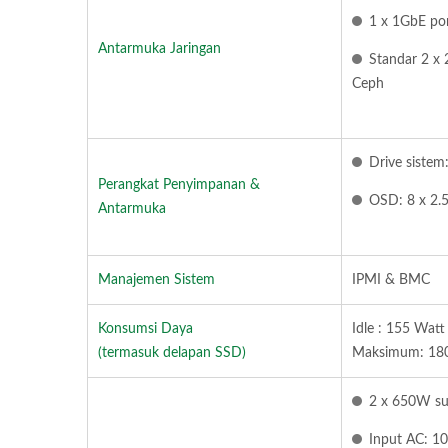
1 x 1GbE p
Antarmuka Jaringan
Standar 2 x 
Ceph
Drive siste
Perangkat Penyimpanan &
Ceph Di ARM 64
Ma
OSD: 8 x 2.
Antarmuka
Manajemen Sistem
IPMI & BMC
Konsumsi Daya
Idle : 155 Watt
(termasuk delapan SSD)
Maksimum: 18
2 x 650W su
Input AC: 1