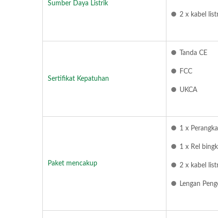
Sumber Daya Listrik
2 x kabel li
Tanda CE
FCC
Sertifikat Kepatuhan
UKCA
1 x Perangk
1 x Rel bing
Paket mencakup
2 x kabel li
Lengan Penge