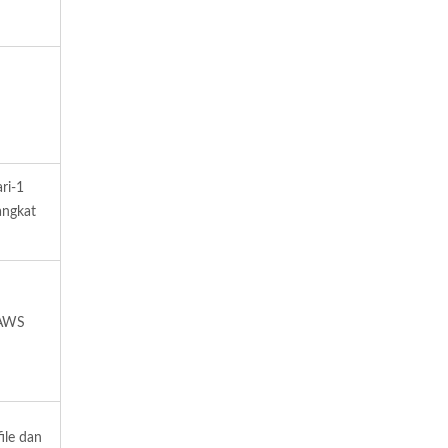
ri-1
angkat
 AWS
ile dan