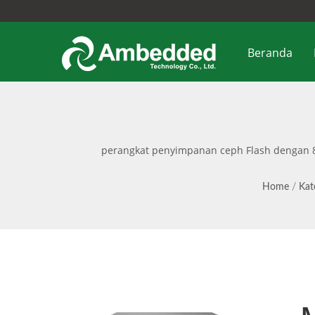
Beranda
perangkat penyimpanan ceph Flash dengan 8 
perangkat lunak yang telah dikonfigurasi 
pembaruan
Home
/
Kat