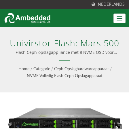
NEDERLANDS
Univirstor Flash: Mars 500
Flash Ceph-opslagappliance met 8 NVME OSD voor
gebruikscases met hoge prestaties | Ceph oplossing
integreert met eenvoudige installatie, vooraf
Home
/
Categorie
/
Ceph Opslaghardwareapparaat
/
geconfigureerde software en een gebruiksvriendelijke UI.
NVME Volledig Flash Ceph Opslagapparaat
Biedt ook Ceph consultancy, professionele service en
naadloze updates, met zowel software-only als turnkey
apparaat opties.