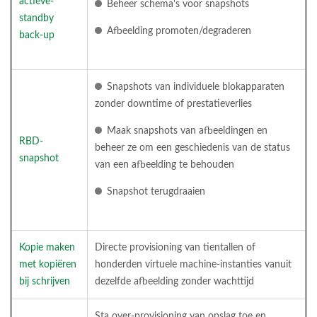
actieve-
Beheer schema's voor snapshots
standby
Afbeelding promoten/degraderen
back-up
Snapshots van individuele blokapparaten
zonder downtime of prestatieverlies
Maak snapshots van afbeeldingen en
RBD-
beheer ze om een geschiedenis van de status
snapshot
van een afbeelding te behouden
Snapshot terugdraaien
Kopie maken
Directe provisioning van tientallen of
met kopiëren
honderden virtuele machine-instanties vanuit
bij schrijven
dezelfde afbeelding zonder wachttijd
Sta over-provisioning van opslag toe en