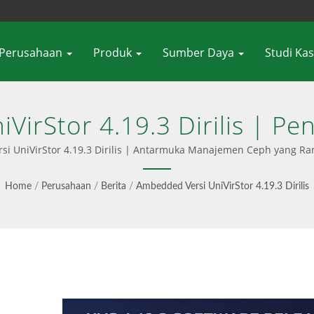
Perusahaan
Produk
Sumber Daya
Studi Ka
irStor 4.19.3 Dirilis | Pe
Objek S3 Terpadu - Ambed
i UniVirStor 4.19.3 Dirilis | Antarmuka Manajemen Ceph yang 
Home
/
Perusahaan
/
Berita
/
Ambedded Versi UniVirStor 4.19.3 Dirilis