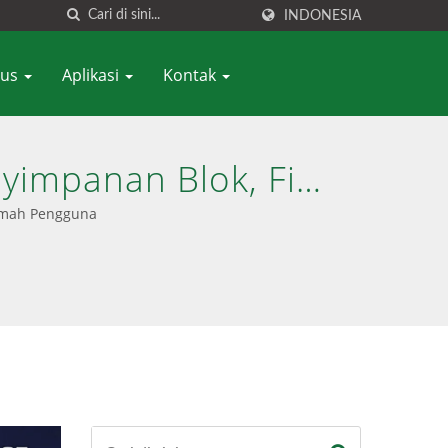
INDONESIA
sus
Aplikasi
Kontak
nyimpanan Blok, File
ded
Ramah Pengguna