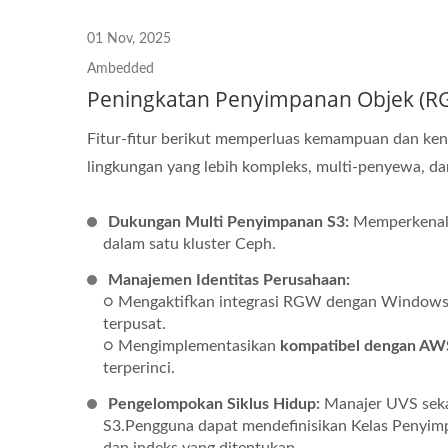
01 Nov, 2025
Ambedded
Peningkatan Penyimpanan Objek (R
Fitur-fitur berikut memperluas kemampuan dan k
lingkungan yang lebih kompleks, multi-penyewa, dan
Dukungan Multi Penyimpanan S3:
Memperkenalk
dalam satu kluster Ceph.
Manajemen Identitas Perusahaan:
○ Mengaktifkan integrasi RGW dengan Windows 
terpusat.
○ Mengimplementasikan
kompatibel dengan AW
terperinci.
Pengelompokan Siklus Hidup:
Manajer UVS seka
S3.Pengguna dapat mendefinisikan Kelas Penyim