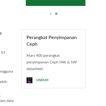
g
Perangkat Penyimpanan
Ceph
 S3
Mars 400 perangkat
penyimpanan Ceph HW & SW
datasheet.
engguna
UNDUH
ebih
k
lam data