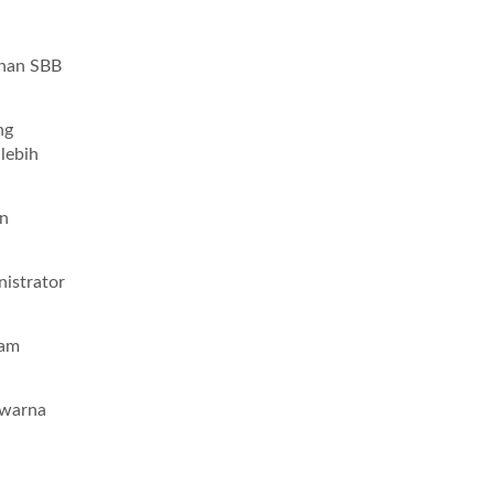
anan SBB
ng
lebih
an
istrator
lam
 warna