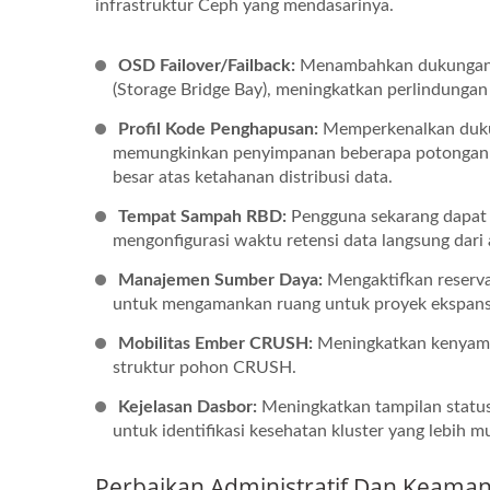
infrastruktur Ceph yang mendasarinya.
OSD Failover/Failback:
Menambahkan dukungan f
(Storage Bridge Bay), meningkatkan perlindungan
Profil Kode Penghapusan:
Memperkenalkan duku
memungkinkan penyimpanan beberapa potongan EC
besar atas ketahanan distribusi data.
Tempat Sampah RBD:
Pengguna sekarang dapat
mengonfigurasi waktu retensi data langsung da
Manajemen Sumber Daya:
Mengaktifkan reserva
untuk mengamankan ruang untuk proyek ekspans
Mobilitas Ember CRUSH:
Meningkatkan kenyam
struktur pohon CRUSH.
Kejelasan Dasbor:
Meningkatkan tampilan stat
untuk identifikasi kesehatan kluster yang lebih 
Perbaikan Administratif Dan Keama