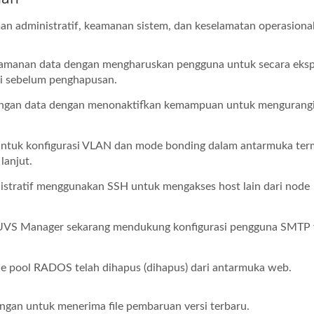
n administratif, keamanan sistem, dan keselamatan operasional
manan data dengan mengharuskan pengguna untuk secara ekspl
 sebelum penghapusan.
angan data dengan menonaktifkan kemampuan untuk mengurang
uk konfigurasi VLAN dan mode bonding dalam antarmuka ter
lanjut.
stratif menggunakan SSH untuk mengakses host lain dari node
UVS Manager sekarang mendukung konfigurasi pengguna SMTP
che pool RADOS telah dihapus (dihapus) dari antarmuka web.
an untuk menerima file pembaruan versi terbaru.