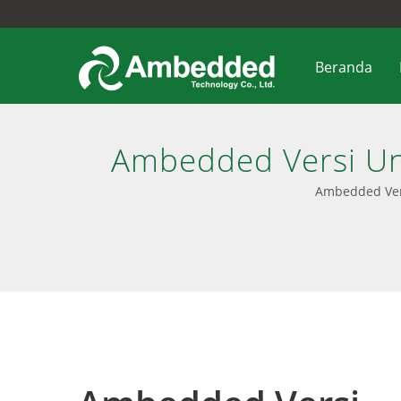
Beranda
Ambedded Versi UniV
& 
Ambedded Vers