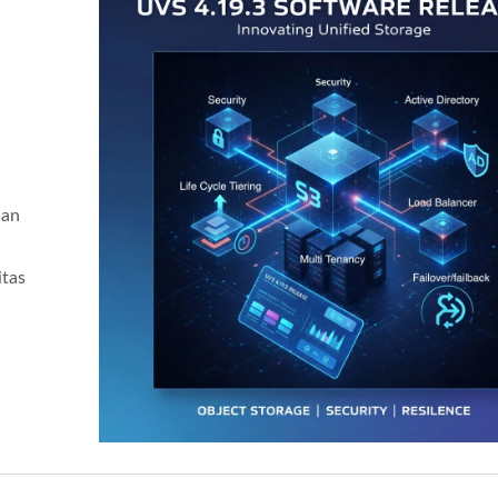
aan
itas
najer UVS (Ceph GUI)
Ceph Di ARM 64