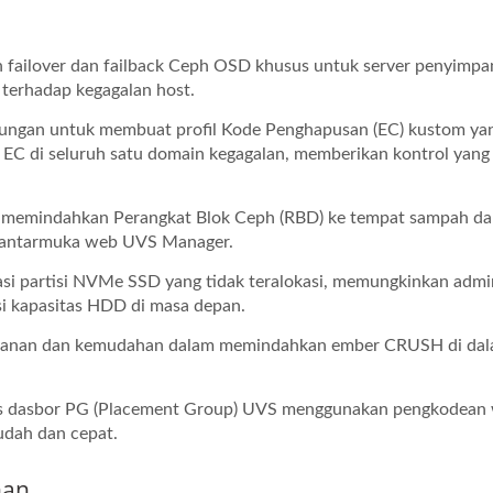
ailover dan failback Ceph OSD khusus untuk server penyimp
 terhadap kegagalan host.
ngan untuk membuat profil Kode Penghapusan (EC) kustom ya
 di seluruh satu domain kegagalan, memberikan kontrol yang 
 memindahkan Perangkat Blok Ceph (RBD) ke tempat sampah d
ri antarmuka web UVS Manager.
si partisi NVMe SSD yang tidak teralokasi, memungkinkan admin
i kapasitas HDD di masa depan.
anan dan kemudahan dalam memindahkan ember CRUSH di da
us dasbor PG (Placement Group) UVS menggunakan pengkodean
mudah dan cepat.
nan