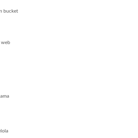
n bucket
a web
tama
lola