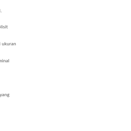
.
isit
i ukuran
minal
 yang