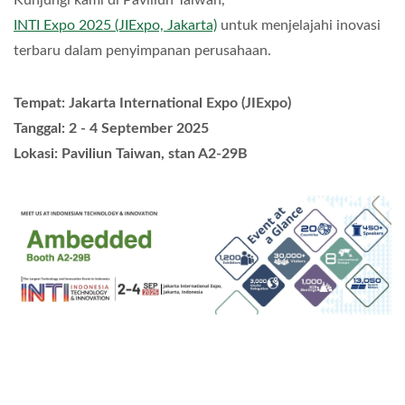
INTI Expo 2025 (JIExpo, Jakarta)
untuk menjelajahi inovasi
terbaru dalam penyimpanan perusahaan.
Tempat: Jakarta International Expo (JIExpo)
Tanggal: 2 - 4 September 2025
Lokasi: Paviliun Taiwan, stan A2-29B