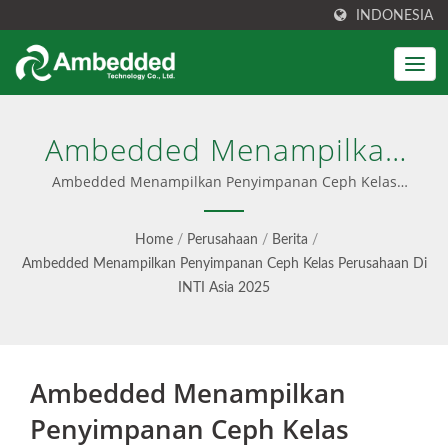
INDONESIA
Ambedded Menampilkan
Penyimpanan Ceph Kelas
Ambedded Menampilkan Penyimpanan Ceph Kelas
Perusahaan di INTI Asia 2025 | Antarmuka Manajemen
Perusahaan Di INTI Asia
Ceph yang Ramah Pengguna
Home
/
Perusahaan
/
Berita
/
2025 | Penyimpanan Blok,
Ambedded Menampilkan Penyimpanan Ceph Kelas Perusahaan Di
INTI Asia 2025
File & Objek S3 Terpadu -
Ambedded
Ambedded Menampilkan
Penyimpanan Ceph Kelas