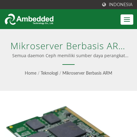
INDONESIA
Mikroserver Berbasis ARM
| Penyimpanan Blok, File &
Semua daemon Ceph memiliki sumber daya perangkat
keras yang didedikasikan pada mikroserver ARM |
Objek S3 Terpadu -
Perangkat Ceph Berkinerja Tinggi
Home
/
Teknologi
/
Mikroserver Berbasis ARM
Ambedded