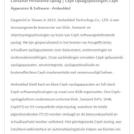
Container Persistente Opslag | Ceph Opslagoplossingen; Ceph
Apparaten & Software - Ambedded
Opgericht in Taiwan in 2013, Ambedded Technology Co., LTD. is een
toonaangevende leverancier van blok-, bestand- en
objectopslagoplossingen op basis van Ceph softwaregedefinieerde
opslag. We zijn gespecialiseerd in het leveren van hoogefficiënte,
schaalbare opslagsystemen voor datacenters, ondernemingen en
onderzoeksinstellingen. Onze aanbiedingen omvatten Ceph-gebaseerde
opslagapparaten, serverintegratie, opslagoptimalisatie en
kosteneffectieve Ceph-implementatie met vereenvoudigd beheer.
Ambedded biedt kant-en-klare Ceph-opslagapparaten en full-stack
Ceph-softwareoplossingen op maat voor B2B-organisaties. Ons Ceph-
opslagplatform ondersteunt uniforme blok-, bestand (NFS, SMB,
CephFS) en S3-compatibele objectopslag, waardoor de totale
eigendomskosten (TCO) worden verlaagd en de betrouwbaarheid en
schaalbaarheid worden verbeterd. Met geïntegreerde Ceph-tuning, een
intuïtieve webinterface en automatiseringstools helpen we klanten om