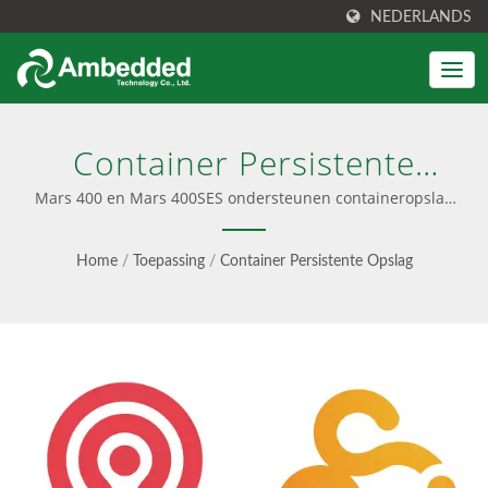
NEDERLANDS
Container Persistente
Opslag | Bewezen Ceph-
Mars 400 en Mars 400SES ondersteunen containeropslag
en persistente volumes. | Mars 400 - Hoge-dichtheid
Experts — 200+
Ceph opslag
Home
/
Toepassing
/
Container Persistente Opslag
Implementaties -
Ambedded