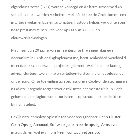
eigendomskosten (TCO) worden verlaagd en de betrouwbaarheid en
schaalbaarheid worden verbeterd. Met geïntegreerde Ceph-tuning, een
intuïtieve webinterface en automatiseringstools helpen we klanten om
hoge prestaties te bereiken voor opslag van AI, HPC en
cloudwerkbelastingen.
Met meer dan 20 jaar ervaring in enterprise IT en meer dan een
decennium in Ceph-opslagimplementatie, heeft Ambedded wereldwijd
meer dan 200 succesvolle projecten geleverd. We bieden deskundig
advies, clusterontwerp, implementatieondersteuning en doorlopende
onderhoud. Onze toewijding aan professionele Ceph-ondersteuning en
naadloze integratie zorgt ervoor dat klanten het meeste uit hun Ceph-
gebaseerde opslaginfrastructuur halen — op schaal, met snelheid en
binnen budget.
Bekijk onze complete oplossingen voor opslagbeheer,
Ceph Cluster
,
Ceph Opslag Apparaat
,
Software-gedefinieerde opslag
,
Armserver
integratie, en voel je vrij om
Neem contact met ons op
.