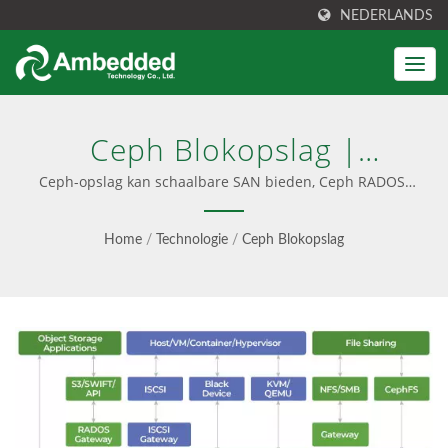
NEDERLANDS
Ceph Blokopslag |
Geünificeerde Blok-,
Ceph-opslag kan schaalbare SAN bieden, Ceph RADOS-
blokapparaat RBD| Krachtige Ceph-apparaten
Bestand- & S3
Home
/
Technologie
/
Ceph Blokopslag
Objectopslag - Ambedded