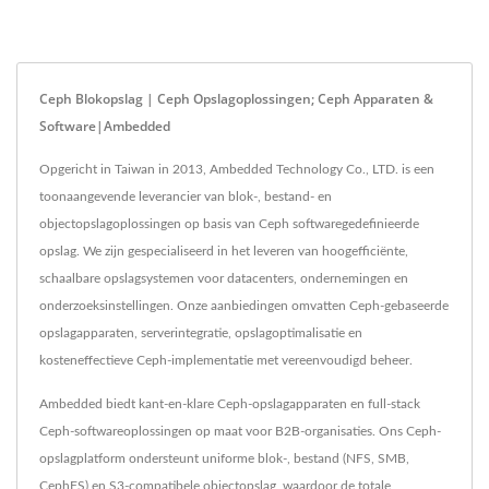
Ceph Blokopslag | Ceph Opslagoplossingen; Ceph Apparaten &
Software|Ambedded
Opgericht in Taiwan in 2013, Ambedded Technology Co., LTD. is een
toonaangevende leverancier van blok-, bestand- en
objectopslagoplossingen op basis van Ceph softwaregedefinieerde
opslag. We zijn gespecialiseerd in het leveren van hoogefficiënte,
schaalbare opslagsystemen voor datacenters, ondernemingen en
onderzoeksinstellingen. Onze aanbiedingen omvatten Ceph-gebaseerde
opslagapparaten, serverintegratie, opslagoptimalisatie en
kosteneffectieve Ceph-implementatie met vereenvoudigd beheer.
Ambedded biedt kant-en-klare Ceph-opslagapparaten en full-stack
Ceph-softwareoplossingen op maat voor B2B-organisaties. Ons Ceph-
opslagplatform ondersteunt uniforme blok-, bestand (NFS, SMB,
CephFS) en S3-compatibele objectopslag, waardoor de totale