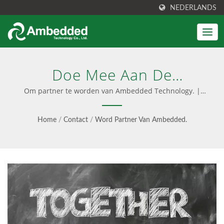
NEDERLANDS
Doe Mee Aan De
Partnerprogramma's Van
Om partner te worden van Ambedded Technology. |
Ceph-opslagapparaat voor enterprise
Ambedded Voor Promoties
Home
/
Contact
/
Word Partner Van Ambedded.
Van Ceph-Opslag. |
Vereenvoudigd Ceph-
Beheer, Lagere TCO -
Ambedded