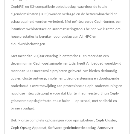
CephFS) en S3-compatibele objectopslag, waardoor de totale
eigendomskosten (TCO) worden verlaagd en de betrouwbaarheid en
schaalbaarheid worden verbeterd. Met geïntegreerde Ceph-tuning, een
intuïtieve webinterface en automatiseringstools helpen we klanten om
hoge prestaties te bereiken voor opslag van AI, HPC en
cloudwerkbelastingen.
Met meer dan 20 jaar ervaring in enterprise IT en meer dan een
decennium in Ceph-opslagimplementatie, heeft Ambedded wereldwijd
meer dan 200 succesvolle projecten geleverd. We bieden deskundig
advies, clusterontwerp, implementatieondersteuning en doorlopende
onderhoud. Onze toewijding aan professionele Ceph-ondersteuning en
naadloze integratie zorgt ervoor dat klanten het meeste uit hun Ceph-
gebaseerde opslaginfrastructuur halen — op schaal, met snelheid en
binnen budget.
Bekijk onze complete oplossingen voor opslagbeheer,
Ceph Cluster
,
Ceph Opslag Apparaat
,
Software-gedefinieerde opslag
,
Armserver