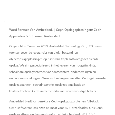
Word Partner Van Ambedded. | Ceph Opslagoplossingen; Ceph
Apparaten & Software|Ambedded
Opgericht in Taiwan in 2013, Ambedded Technology Co., LTD. is een
toonaangevende leverancier van blok-, bestand- en
objectopslagoplossingen op basis van Ceph softwaregedefinieerde
opslag. We zijn gespecialiseerd in het leveren van hoogefficiënte,
schaalbare opslagsystemen voor datacenters, ondernemingen en
onderzoeksinstellingen. Onze aanbiedingen omvatten Ceph-gebaseerde
opslagapparaten, serverintegratie, opslagoptimalisatie en
kosteneffectieve Ceph-implementatie met vereenvoudigd beheer.
Ambedded biedt kant-en-klare Ceph-opslagapparaten en full-stack
Ceph-softwareoplossingen op maat voor B2B-organisaties. Ons Ceph-
opslagplatform ondersteunt uniforme blok-, bestand (NFS, SMB,