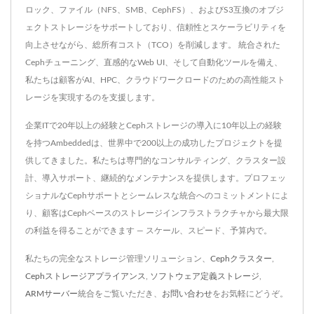
ロック、ファイル（NFS、SMB、CephFS）、およびS3互換のオブジ
ェクトストレージをサポートしており、信頼性とスケーラビリティを
向上させながら、総所有コスト（TCO）を削減します。 統合された
Cephチューニング、直感的なWeb UI、そして自動化ツールを備え、
私たちは顧客がAI、HPC、クラウドワークロードのための高性能スト
レージを実現するのを支援します。
企業ITで20年以上の経験とCephストレージの導入に10年以上の経験
を持つAmbeddedは、世界中で200以上の成功したプロジェクトを提
供してきました。私たちは専門的なコンサルティング、クラスター設
計、導入サポート、継続的なメンテナンスを提供します。プロフェッ
ショナルなCephサポートとシームレスな統合へのコミットメントによ
り、顧客はCephベースのストレージインフラストラクチャから最大限
の利益を得ることができます — スケール、スピード、予算内で。
私たちの完全なストレージ管理ソリューション、
Cephクラスター
,
Cephストレージアプライアンス
,
ソフトウェア定義ストレージ
,
ARMサーバー
統合をご覧いただき、
お問い合わせ
をお気軽にどうぞ。