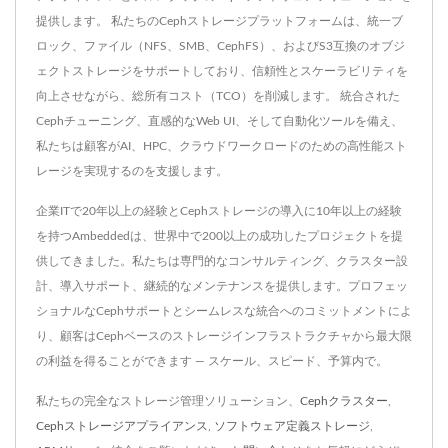
提供します。 私たちのCephストレージプラットフォームは、統一ブ
ロック、ファイル（NFS、SMB、CephFS）、およびS3互換のオブジ
ェクトストレージをサポートしており、信頼性とスケーラビリティを
向上させながら、総所有コスト（TCO）を削減します。 統合された
Cephチューニング、直感的なWeb UI、そして自動化ツールを備え、
私たちは顧客がAI、HPC、クラウドワークロードのための高性能スト
レージを実現するのを支援します。
企業ITで20年以上の経験とCephストレージの導入に10年以上の経験
を持つAmbeddedは、世界中で200以上の成功したプロジェクトを提
供してきました。私たちは専門的なコンサルティング、クラスター設
計、導入サポート、継続的なメンテナンスを提供します。プロフェッ
ショナルなCephサポートとシームレスな統合へのコミットメントによ
り、顧客はCephベースのストレージインフラストラクチャから最大限
の利益を得ることができます — スケール、スピード、予算内で。
私たちの完全なストレージ管理ソリューション、
Cephクラスター
,
Cephストレージアプライアンス
,
ソフトウェア定義ストレージ
,