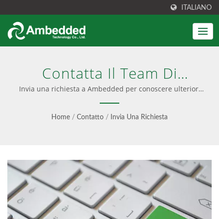
ITALIANO
Contatta Il Team Di
Ambedded Per Ulteriori
Invia una richiesta a Ambedded per conoscere ulteriori
dettagli sulla soluzione ceph. | Appliance di archiviazione
Informazioni Sul Supporto
Ceph per aziende
Home
/
Contatto
/
Invia Una Richiesta
Ceph. | Gestione
Semplificata Di Ceph, TCO
Ridotto - Ambedded