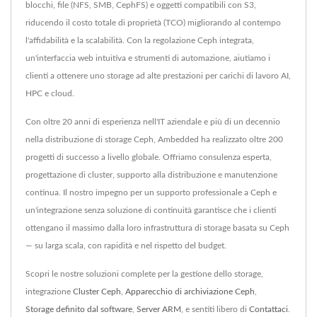
blocchi, file (NFS, SMB, CephFS) e oggetti compatibili con S3,
riducendo il costo totale di proprietà (TCO) migliorando al contempo
l'affidabilità e la scalabilità. Con la regolazione Ceph integrata,
un'interfaccia web intuitiva e strumenti di automazione, aiutiamo i
clienti a ottenere uno storage ad alte prestazioni per carichi di lavoro AI,
HPC e cloud.
Con oltre 20 anni di esperienza nell'IT aziendale e più di un decennio
nella distribuzione di storage Ceph, Ambedded ha realizzato oltre 200
progetti di successo a livello globale. Offriamo consulenza esperta,
progettazione di cluster, supporto alla distribuzione e manutenzione
continua. Il nostro impegno per un supporto professionale a Ceph e
un'integrazione senza soluzione di continuità garantisce che i clienti
ottengano il massimo dalla loro infrastruttura di storage basata su Ceph
— su larga scala, con rapidità e nel rispetto del budget.
Scopri le nostre soluzioni complete per la gestione dello storage,
integrazione
Cluster Ceph
,
Apparecchio di archiviazione Ceph
,
Storage definito dal software
,
Server ARM
, e sentiti libero di
Contattaci
.