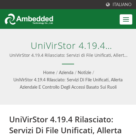
ITALIANO
UniVirStor 4.19.4
Rilasciato: Servizi Di File
UniVirStor 4.19.4 Rilasciato: Servizi di File Unificati, Allerta
Aziendale e Controllo degli Accessi Basato sui Ruoli |
Unificati, Allerta Aziendale
Interfaccia di gestione Ceph facile da usare
Home
/
Azienda
/
Notizie
/
E Controllo Degli Accessi
UniVirStor 4.19.4 Rilasciato: Servizi Di File Unificati, Allerta
Aziendale E Controllo Degli Accessi Basato Sui Ruoli
Basato Sui Ruoli |
Archiviazione Unificata Di
Blocchi, File E Oggetti S3 -
UniVirStor 4.19.4 Rilasciato:
Ambedded
Servizi Di File Unificati, Allerta