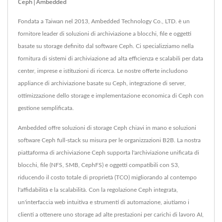
Ceph|Ambedded
Fondata a Taiwan nel 2013, Ambedded Technology Co., LTD. è un
fornitore leader di soluzioni di archiviazione a blocchi, file e oggetti
basate su storage definito dal software Ceph. Ci specializziamo nella
fornitura di sistemi di archiviazione ad alta efficienza e scalabili per data
center, imprese e istituzioni di ricerca. Le nostre offerte includono
appliance di archiviazione basate su Ceph, integrazione di server,
ottimizzazione dello storage e implementazione economica di Ceph con
gestione semplificata.
Ambedded offre soluzioni di storage Ceph chiavi in mano e soluzioni
software Ceph full-stack su misura per le organizzazioni B2B. La nostra
piattaforma di archiviazione Ceph supporta l'archiviazione unificata di
blocchi, file (NFS, SMB, CephFS) e oggetti compatibili con S3,
riducendo il costo totale di proprietà (TCO) migliorando al contempo
l'affidabilità e la scalabilità. Con la regolazione Ceph integrata,
un'interfaccia web intuitiva e strumenti di automazione, aiutiamo i
clienti a ottenere uno storage ad alte prestazioni per carichi di lavoro AI,