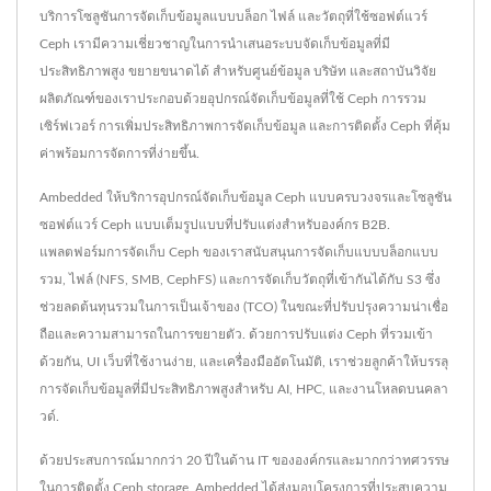
บริการโซลูชันการจัดเก็บข้อมูลแบบบล็อก ไฟล์ และวัตถุที่ใช้ซอฟต์แวร์
Ceph เรามีความเชี่ยวชาญในการนำเสนอระบบจัดเก็บข้อมูลที่มี
ประสิทธิภาพสูง ขยายขนาดได้ สำหรับศูนย์ข้อมูล บริษัท และสถาบันวิจัย
ผลิตภัณฑ์ของเราประกอบด้วยอุปกรณ์จัดเก็บข้อมูลที่ใช้ Ceph การรวม
เซิร์ฟเวอร์ การเพิ่มประสิทธิภาพการจัดเก็บข้อมูล และการติดตั้ง Ceph ที่คุ้ม
ค่าพร้อมการจัดการที่ง่ายขึ้น.
Ambedded ให้บริการอุปกรณ์จัดเก็บข้อมูล Ceph แบบครบวงจรและโซลูชัน
ซอฟต์แวร์ Ceph แบบเต็มรูปแบบที่ปรับแต่งสำหรับองค์กร B2B.
แพลตฟอร์มการจัดเก็บ Ceph ของเราสนับสนุนการจัดเก็บแบบบล็อกแบบ
รวม, ไฟล์ (NFS, SMB, CephFS) และการจัดเก็บวัตถุที่เข้ากันได้กับ S3 ซึ่ง
ช่วยลดต้นทุนรวมในการเป็นเจ้าของ (TCO) ในขณะที่ปรับปรุงความน่าเชื่อ
ถือและความสามารถในการขยายตัว. ด้วยการปรับแต่ง Ceph ที่รวมเข้า
ด้วยกัน, UI เว็บที่ใช้งานง่าย, และเครื่องมืออัตโนมัติ, เราช่วยลูกค้าให้บรรลุ
การจัดเก็บข้อมูลที่มีประสิทธิภาพสูงสำหรับ AI, HPC, และงานโหลดบนคลา
วด์.
ด้วยประสบการณ์มากกว่า 20 ปีในด้าน IT ขององค์กรและมากกว่าทศวรรษ
ในการติดตั้ง Ceph storage, Ambedded ได้ส่งมอบโครงการที่ประสบความ