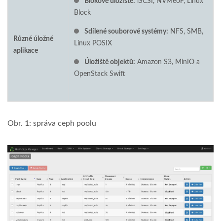
Blokové úložiště:
iSCSI, NVMeoF, Linux
Block
Sdílené souborové systémy:
NFS, SMB,
Různé úložné
Linux POSIX
aplikace
Úložiště objektů:
Amazon S3, MinIO a
OpenStack Swift
Obr. 1: správa ceph poolu