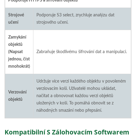
Podporuje HTTPS a šifrování objektů
Strojové
Podporuje S3 select, zrychluje analýzu dat
učení
strojového učení.
Zamykání
objektů
(Napsat
Zabraňuje škodlivému šifrování dat a manipulaci.
jednou, číst
mnohokrát)
Udržuje více verzí každého objektu v povoleném
verziovacím koši. Uživatelé mohou ukládat,
Verzování
načítat a obnovovat každou verzi objektů
objektů
uložených v koši. To pomáhá obnovit se z
náhodných smazání nebo přepsání.
Kompatibilní S Zálohovacím Softwarem