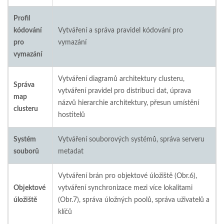
Profil
kódování
Vytváření a správa pravidel kódování pro
pro
vymazání
vymazání
Vytváření diagramů architektury clusteru,
Správa
vytváření pravidel pro distribuci dat, úprava
map
názvů hierarchie architektury, přesun umístění
clusteru
hostitelů
Systém
Vytváření souborových systémů, správa serveru
souborů
metadat
Vytváření brán pro objektové úložiště (Obr.6),
Objektové
vytváření synchronizace mezi více lokalitami
úložiště
(Obr.7), správa úložných poolů, správa uživatelů a
klíčů