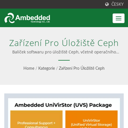
ČESKY
Zařízení Pro Úložiště Ceph
Balíček softwaru pro úložiště Ceph, včetně operačního
systému, jádra, úložiště Ceph, správy clusteru pomocí GUI,
profesionální podpory a poradenství Ceph a aktualizace
Home
/
Kategorie
/
Zařízení Pro Úložiště Ceph
SW | Řešení Ceph se integruje s jednoduchou instalací,
předkonfigurovaným softwarem a uživatelsky přívětivým
rozhraním. Také poskytuje poradenství Ceph,
profesionální služby a bezproblémové aktualizace,
nabízející jak možnosti pouze softwaru, tak řešení na klíč.