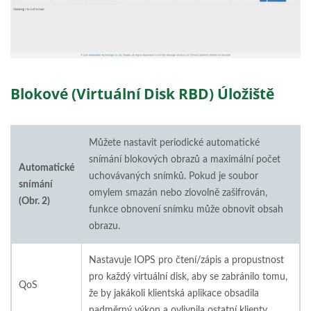
Blokové (virtuální Disk RBD) Úložiště
Můžete nastavit periodické automatické
snímání blokových obrazů a maximální počet
Automatické
uchovávaných snímků. Pokud je soubor
snímání
omylem smazán nebo zlovolně zašifrován,
(Obr. 2)
funkce obnovení snímku může obnovit obsah
obrazu.
Nastavuje IOPS pro čtení/zápis a propustnost
pro každý virtuální disk, aby se zabránilo tomu,
QoS
že by jakákoli klientská aplikace obsadila
nadměrný výkon a ovlivnila ostatní klienty.