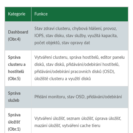
Kategorie
Funkce
Stav zdraví clusteru, chybová hlášení, provoz,
Dashboard
IOPS, stav disku, stav služby, využitá kapacita,
(Obr.4)
počet objektů, stav opravy dat
Správa
Vytváření clusteru, správa hostitelů, editor panelu
clusteru a
disků, stav disků, přidávání/odebírání hostitelů,
hostitelů
přidávání/odebírání pracovních disků (OSD),
(Obr.5)
úložiště clusteru a využití disků
Správa
Přidání monitoru, stav OSD, přidávání/odebírání
služeb
Správa
Vytváření úložišť, seznam úložišť, úprava úložišť,
úložišť
mazání úložišť, vytváření cache tieru
(Obr.1)