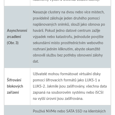
Nasazuje clustery na dvou nebo více místech,
pravidelně zálohuje jeden druhého pomocí
naplánovaných snímků, slouží jako obnova po
Asynchronní
havárii. Pokud jedno datové centrum zažije
zrcadlení
výpadek nebo katastrofu, jednoduše povýšte
(Obr. 3)
sekundární místo prostřednictvím webového
rozhraní jedním kliknutím, abyste okamžitě
obnovili službu bez potřeby obnovení zálohy
dat.
Uživatelé mohou formátovat virtuální disky
Šifrování
pomocí šifrovacích formátů jako LUKS-1 a
blokových
LUKS-2. Jakmile jsou zašifrovány, všechna data
zařízení
zapsaná na souborovém systému nebo iSCSI
na vyšší úrovni jsou zašifrována.
Používá NVMe nebo SATA SSD na klientských