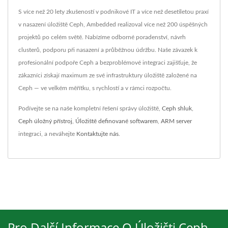
S více než 20 lety zkušeností v podnikové IT a více než desetiletou praxí
v nasazení úložiště Ceph, Ambedded realizoval více než 200 úspěšných
projektů po celém světě. Nabízíme odborné poradenství, návrh
clusterů, podporu při nasazení a průběžnou údržbu. Naše závazek k
profesionální podpoře Ceph a bezproblémové integraci zajišťuje, že
zákazníci získají maximum ze své infrastruktury úložiště založené na
Ceph — ve velkém měřítku, s rychlostí a v rámci rozpočtu.
Podívejte se na naše kompletní řešení správy úložiště,
Ceph shluk
,
Ceph úložný přístroj
,
Úložiště definované softwarem
,
ARM server
integraci, a neváhejte
Kontaktujte nás
.
Pro Další Informace O Úložišti Ceph