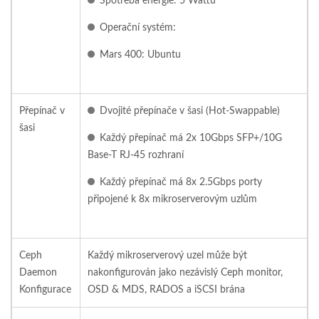
Spotřeba energie: 5 Wattů
Operační systém:
Mars 400: Ubuntu
Přepínač v
Dvojité přepínače v šasi (Hot-Swappable)
šasi
Každý přepínač má 2x 10Gbps SFP+/10G
Base-T RJ-45 rozhraní
Každý přepínač má 8x 2.5Gbps porty
připojené k 8x mikroserverovým uzlům
Ceph
Každý mikroserverový uzel může být
Daemon
nakonfigurován jako nezávislý Ceph monitor,
Konfigurace
OSD & MDS, RADOS a iSCSI brána