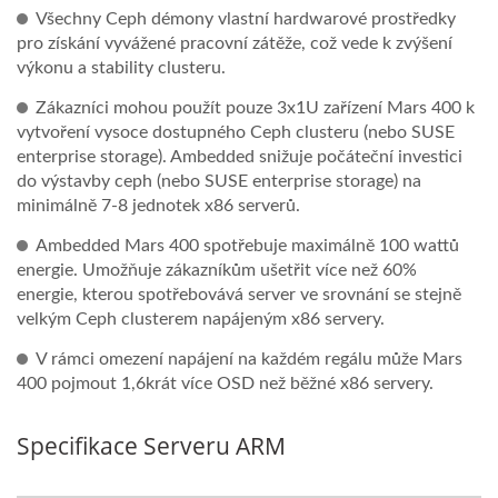
Všechny Ceph démony vlastní hardwarové prostředky
pro získání vyvážené pracovní zátěže, což vede k zvýšení
výkonu a stability clusteru.
Zákazníci mohou použít pouze 3x1U zařízení Mars 400 k
vytvoření vysoce dostupného Ceph clusteru (nebo SUSE
enterprise storage). Ambedded snižuje počáteční investici
do výstavby ceph (nebo SUSE enterprise storage) na
minimálně 7-8 jednotek x86 serverů.
Ambedded Mars 400 spotřebuje maximálně 100 wattů
energie. Umožňuje zákazníkům ušetřit více než 60%
energie, kterou spotřebovává server ve srovnání se stejně
velkým Ceph clusterem napájeným x86 servery.
V rámci omezení napájení na každém regálu může Mars
400 pojmout 1,6krát více OSD než běžné x86 servery.
Specifikace Serveru ARM