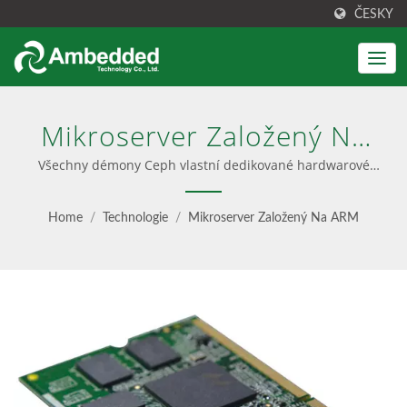
ČESKY
Mikroserver Založený Na
ARM | Unified Block, File &
Všechny démony Ceph vlastní dedikované hardwarové
prostředky na ARM mikroserveru | Vysoce výkonná
S3 Object Storage -
zařízení Ceph
Home
/
Technologie
/
Mikroserver Založený Na ARM
Ambedded