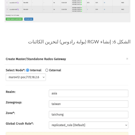
الشكل 6: إنشاء RGW (بوابة رادوس) لتخزين الكائنات