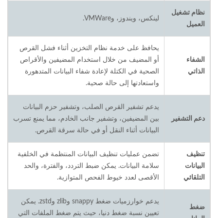
نظام تشغيل
لينكس، ويندوز، وVMWare.
العميل
يحافظ على خدمة نظام التخزين أثناء فشل القرص
الشفاء
أو المضيف من خلال استخدام المضيفين والأقراص
الذاتي
الصحية في الكتلة لإعادة شفاء البيانات المتدهورة
واستعادتها إلى حالة صحية.
يدعم تشفير القرص الصلب، وتشفير حزم البيانات
دعم التشفير
بين المضيفين، وتشفير جانب الخادم، مما يمنع تسرب
البيانات أثناء النقل أو في حالة سرقة القرص.
تنظيف
تضمن عمليات تنظيف البيانات المنتظمة في الخلفية
البيانات
سلامة البيانات. يمكن ضبط التردد، والفترة، والحد
التلقائي
الأقصى لعدد خيوط الفحص المتوازية.
يدعم خوارزميات ضغط snappy وzlib وzstd. يمكن
ضغط
تعيين نسبة ضغط دنيا، حيث يتم ضغط الملفات التي