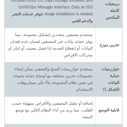
Includes Linux OS, Ceph storage software, and
برمجيات
UniVirStor Manager interface. Only an ISO
كاملة
image installation is needed.
تتوفر خدمات النشر
المكدس
والدعم الفني.
يستخدم مضيفين متعددين لتشكيل مجموعة، مما
يوفر حماية بيانات عبر المضيفين لضمان عدم فقدان
تخزين موزع
البيانات أو انقطاع الخدمة إذا فشل مضيف أو اثنان أو
محركات الأقراص.
خوارزميات
يستخدم خوارزميات النسخ والتشفير. يمكن إنشاء
حماية
مجموعات تخزين مختلفة مع أوضاع حماية متنوعة
البيانات
في نفس نظام المجموعة بناءً على سيناريوهات
(الشكل 1)
الاستخدام.
إضافة أو تقليل المضيفين والأقراص بسهولة حسب
قابلية التوسع
الطلب، مما يزيد من أداء النظام الكلي مع توسع
السعة.