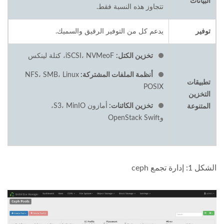
البيانات
تتجاوز هذه النسبة فقط.
توفير
يدعم كل من التوفير الرقيق والسميك.
تخزين الكتل:
iSCSI، NVMeoF، كتلة لينكس
أنظمة الملفات المشتركة:
NFS، SMB، Linux
تطبيقات
POSIX
التخزين
تخزين الكائنات:
أمازون S3، MinIO،
المتنوعة
وOpenStack Swift
الشكل 1: إدارة تجمع ceph