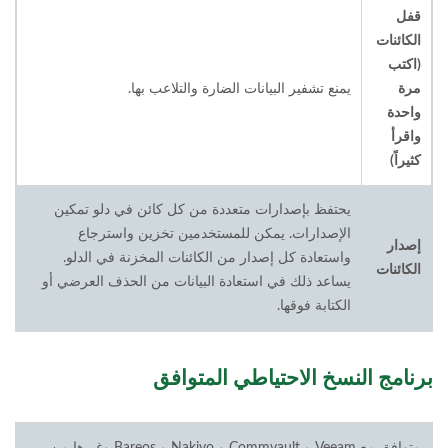
قفل
الكائنات
(اكتب
مرة
يمنع تشفير البيانات الضارة والتلاعب بها.
واحدة
واقرأ
كثيراً)
يحتفظ بإصدارات متعددة من كل كائن في دلو تمكين
الإصدارات. يمكن للمستخدمين تخزين واسترجاع
إصدار
واستعادة كل إصدار من الكائنات المخزنة في الدلو.
الكائنات
يساعد ذلك في استعادة البيانات من الحذف العرضي أو
الكتابة فوقها.
برنامج النسخ الاحتياطي المتوافق
متوافق مع Veeam و Commvault و Nakivo و Bareos وغيرها من