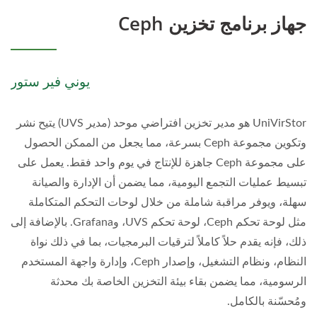
جهاز برنامج تخزين Ceph
يوني فير ستور
UniVirStor هو مدير تخزين افتراضي موحد (مدير UVS) يتيح نشر
وتكوين مجموعة Ceph بسرعة، مما يجعل من الممكن الحصول
على مجموعة Ceph جاهزة للإنتاج في يوم واحد فقط. يعمل على
تبسيط عمليات التجمع اليومية، مما يضمن أن الإدارة والصيانة
سهلة، ويوفر مراقبة شاملة من خلال لوحات التحكم المتكاملة
مثل لوحة تحكم Ceph، لوحة تحكم UVS، وGrafana. بالإضافة إلى
ذلك، فإنه يقدم حلاً كاملاً لترقيات البرمجيات، بما في ذلك نواة
النظام، ونظام التشغيل، وإصدار Ceph، وإدارة واجهة المستخدم
الرسومية، مما يضمن بقاء بيئة التخزين الخاصة بك محدثة
ومُحسّنة بالكامل.