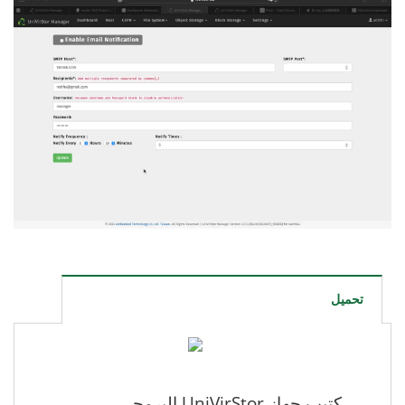
تحميل
كتيب جهاز UniVirStor البرمجي