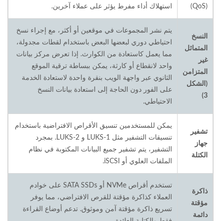
(QoS)
استهلاك أداء مفرط يؤثر على عملاء آخرين.
يتم نشر المجموعات في موقعين أو أكثر، مع إجراء نسخ
النسخ
احتياطي دوري لبعضها البعض باستخدام لقطات مجدولة،
المتماثل
مما يعمل كاستعادة من الكوارث. إذا تعرض مركز بيانات
غير
واحد لانقطاع أو كارثة، يمكن ببساطة ترقية الموقع
المتزامن
الثانوي عبر واجهة الويب بنقرة واحدة لاستعادة الخدمة
(الشكل
على الفور دون الحاجة إلى استعادة بيانات النسخ
3)
الاحتياطي.
يمكن للمستخدمين تنسيق الأقراص الافتراضية باستخدام
تشفير
تنسيقات التشفير مثل LUKS-1 و LUKS-2. بمجرد
جهاز
التشفير، يتم تشفير جميع البيانات المكتوبة في نظام
الكتلة
الملفات العلوي أو iSCSI.
تستخدم أقراص NVMe أو SATA SSDs على خوادم
ذاكرة
العملاء كذاكرة مؤقتة للقرص الافتراضي، مما يوفر
مؤقتة
تسريع ذاكرة مؤقتة آمن وموثوق. تدعم أوضاع القراءة
دائمة