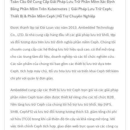
Toàn Cầu Để Cung Cấp Giải Pháp Lưu Trữ Phần Mềm Xác Định
Bằng Phần Mềm Trên Kubernetes | Giải Pháp Lưu Trữ Ceph;
Thiết Bị & Phần Mềm Ceph|Hỗ Trợ Chuyên Nghiệp
Được thành lập tại Đài Loan vào năm 2013, Ambedded Technology
Co., LTD. là nhà cung cấp hàng đầu về các giải pháp lưu trữ khối, tệp
và đối tượng dựa trên lưu trữ định nghĩa phần mềm Ceph. Chúng tôi
chuyên cung cấp các hệ thống lưu trữ hiệu quả cao, có thể mở rộng
cho các trung tâm dữ liệu, doanh nghiệp và các tổ chức nghiên cứu.
Các sản phẩm của chúng tôi bao gồm các thiết bị lưu trữ dựa trên
Ceph, tích hợp máy chủ, tối ưu hóa lưu trữ và triển khai Ceph tiết kiệm
chi phí với quản lý đơn giản.
Ambedded cung cấp các thiết bị lưu trữ Ceph trọn gói và các giải pháp
phần mềm Ceph toàn diện được thiết kế riêng cho các tổ chức B2B.
Nền tảng lưu trữ Ceph của chúng tôi hỗ trợ lưu trữ khối, tệp (NFS,
SMB, CephFS) và lưu trữ đối tượng tương thích S3, giảm tổng chi phí
sở hữu (TCO) trong khi cải thiện độ tin cậy và khả năng mở rộng. Với
việc tinh chỉnh Ceph tích hợp, giao diện web trực quan và các công cụ