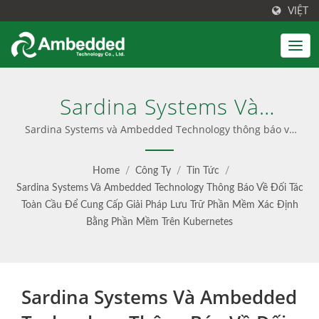
VIỆT
Sardina Systems Và
Ambedded Technology
Sardina Systems và Ambedded Technology thông báo về
đối tác toàn cầu để cung cấp giải pháp lưu trữ phần mềm
Thông Báo Về Đối Tác
xác định bằng phần mềm trên Kubernetes | Giao diện
Home
/
Công Ty
/
Tin Tức
/
Quản lý Ceph Thân thiện với Người dùng
Toàn Cầu Để Cung Cấp
Sardina Systems Và Ambedded Technology Thông Báo Về Đối Tác
Toàn Cầu Để Cung Cấp Giải Pháp Lưu Trữ Phần Mềm Xác Định
Giải Pháp Lưu Trữ Phần
Bằng Phần Mềm Trên Kubernetes
Mềm Xác Định Bằng Phần
Mềm Trên Kubernetes |
Sardina Systems Và Ambedded
Lưu Trữ Khối, Tệp & Đối