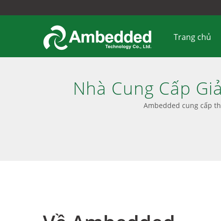
Trang chủ
Nhà Cung Cấp Giả
Doanh Nghiệp Có K
Ambedded cung cấp thiế
Chăng. | Quản