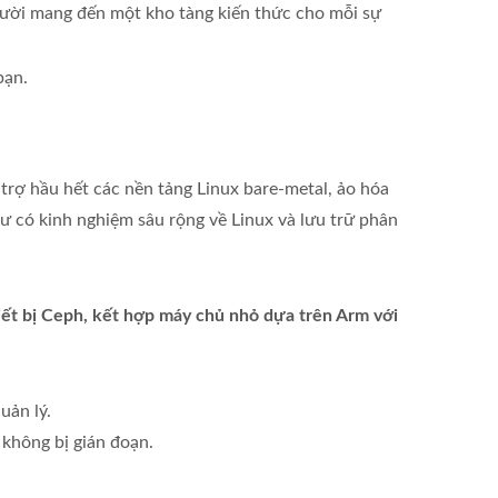
gười mang đến một kho tàng kiến thức cho mỗi sự
bạn.
rợ hầu hết các nền tảng Linux bare-metal, ảo hóa
sư có kinh nghiệm sâu rộng về Linux và lưu trữ phân
hiết bị Ceph, kết hợp máy chủ nhỏ dựa trên Arm với
uản lý.
 không bị gián đoạn.