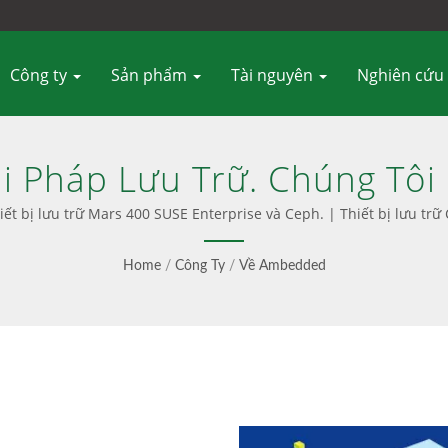
Công ty
Sản phẩm
Tài nguyên
Nghiên cứu
i Pháp Lưu Trữ. Chúng Tôi
hả Năng Cao, Mở Rộng, Bền
t bị lưu trữ Mars 400 SUSE Enterprise và Ceph. | Thiết bị lưu tr
 Lý Ceph Đơn Giản, TCO T
Home
/
Công Ty
/
Về Ambedded