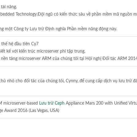
tài năng.
mbedded Technology.Đội ngũ có kiến thức sâu về phần mềm mã nguồn mở,
ng một Công ty Lưu trữ Định nghĩa Phần mềm năng động này.
thế hệ đầu tiên Cy7
t kế với kiến trúc microserver phi tập trung.
nền tảng microserver ARM của chúng tôi tại Hội nghị Đối tác ARM 201
ủ nhỏ cho đối tác của chúng tôi, Cynny, để cung cấp dịch vụ lưu trữ đ
M microserver-based
Lưu trữ Ceph
Appliance Mars 200 with Unified Virtu
ge Award 2016 (Las Vegas, USA)