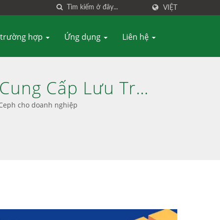
VIỆT
 trường hợp
Ứng dụng
Liên hệ
 Cung Cấp Lưu Trữ
 Bỉ Và Giá Cả Phải
ữ Ceph cho doanh nghiệp
hấp - Ambedded