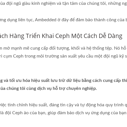
của đội ngũ giàu kinh nghiệm và tận tâm của chúng tôi, những n
 ứng dụng liên tục, Ambedded ở đây để đảm bảo thành công của 
ách Hàng Triển Khai Ceph Một Cách Dễ Dàng
 mở mạnh mẽ cung cấp đối tượng, khối và hệ thống tệp. Nó hỗ t
trì cụm Ceph trong môi trường sản xuất yêu cầu một đội ngũ kỹ 
 và tối ưu hóa hiệu suất lưu trữ dữ liệu bằng cách cung cấp t
ủa chúng tôi cùng dịch vụ hỗ trợ chuyên nghiệp.
ệc tinh chỉnh hiệu suất, đáng tin cậy và tự động hóa quy trình q
 là đội Ceph ảo của bạn, giúp đảm bảo dịch vụ ứng dụng của bạn