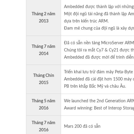
Ambedded được thành lập với những 
Tháng 2 năm
Một đội ngũ tài năng đã thành lập A
2013
dựa trên kiến trúc ARM.
Đam mê chung của đội ngũ là xây dự
Đã có sẵn nền tảng MicroServer ARM 
Tháng 7 năm
Chúng tôi ra mắt Cy7 & Cy21 được thiế
2014
Ambedded đã được mời để trình diễn 
Triển khai lưu trữ đám mây Peta-Byte
Tháng Chín
Ambedded đã cài đặt hơn 1500 máy ch
2015
PB trên khắp Bắc Mỹ và châu Âu.
Tháng 5 năm
We launched the 2nd Generation AR
2016
Award winning: Best of Interop Stora
Tháng 7 năm
Mars 200 đã có sẵn
2016