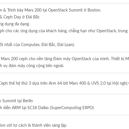
en & Trình bày Mars 200 tại OpenStack Summit ở Boston.
 & Ceph Day ở Đài Bắc
ứng dụng đa dạng.
ữ ceph cho các ứng dụng của khách hàng, chẳng hạn như OpenStack, trung 
.
tốt nhất của Computex, Đài Bắc, Đài Loan).
ị Mars 200 ceph cho nền tảng Đám mây OpenStack của mình. Thiết bị M
ch vụ đám mây công cộng bên ngoài.
Ceph thế hệ thứ 3 dựa trên Arm 64-bit Mars 400 & UVS 2.0 tại Hội ngh
 Summit tại Berlin
h diễn ARM tại SC18 Dallas (SuperComputing EXPO)
 với tư cách là thành viên sáng lập.