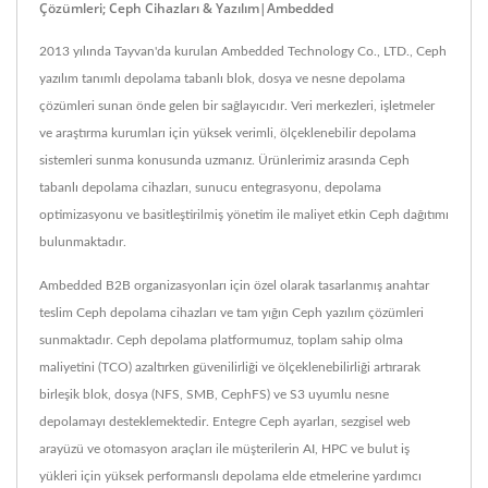
Çözümleri; Ceph Cihazları & Yazılım|Ambedded
2013 yılında Tayvan'da kurulan Ambedded Technology Co., LTD., Ceph
yazılım tanımlı depolama tabanlı blok, dosya ve nesne depolama
çözümleri sunan önde gelen bir sağlayıcıdır. Veri merkezleri, işletmeler
ve araştırma kurumları için yüksek verimli, ölçeklenebilir depolama
sistemleri sunma konusunda uzmanız. Ürünlerimiz arasında Ceph
tabanlı depolama cihazları, sunucu entegrasyonu, depolama
optimizasyonu ve basitleştirilmiş yönetim ile maliyet etkin Ceph dağıtımı
bulunmaktadır.
Ambedded B2B organizasyonları için özel olarak tasarlanmış anahtar
teslim Ceph depolama cihazları ve tam yığın Ceph yazılım çözümleri
sunmaktadır. Ceph depolama platformumuz, toplam sahip olma
maliyetini (TCO) azaltırken güvenilirliği ve ölçeklenebilirliği artırarak
birleşik blok, dosya (NFS, SMB, CephFS) ve S3 uyumlu nesne
depolamayı desteklemektedir. Entegre Ceph ayarları, sezgisel web
arayüzü ve otomasyon araçları ile müşterilerin AI, HPC ve bulut iş
yükleri için yüksek performanslı depolama elde etmelerine yardımcı