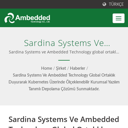
TÜRKÇE
Sardina Systems Ve
Ambedded Technology
Sardina Systems ve Ambedded Technology global ortaklık
duyurarak Kubernetes üzerinde ölçeklenebilir kurumsal
Global Ortaklık Duyurarak
Yazılım Tanımlı Depolama çözümü sunmaktadır. |
Home
/
Şirket
/
Haberler
/
Kullanıcı Dostu Ceph Yönetim Arayüzü
Kubernetes Üzerinde
Sardina Systems Ve Ambedded Technology Global Ortaklık
Duyurarak Kubernetes Üzerinde Ölçeklenebilir Kurumsal Yazılım
Ölçeklenebilir Kurumsal
Tanımlı Depolama Çözümü Sunmaktadır.
Yazılım Tanımlı Depolama
Çözümü Sunmaktadır. |
Sardina Systems Ve Ambedded
Birleşik Blok, Dosya & S3