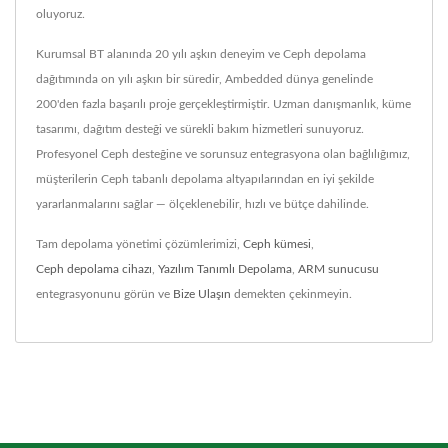
oluyoruz.
Kurumsal BT alanında 20 yılı aşkın deneyim ve Ceph depolama
dağıtımında on yılı aşkın bir süredir, Ambedded dünya genelinde
200'den fazla başarılı proje gerçekleştirmiştir. Uzman danışmanlık, küme
tasarımı, dağıtım desteği ve sürekli bakım hizmetleri sunuyoruz.
Profesyonel Ceph desteğine ve sorunsuz entegrasyona olan bağlılığımız,
müşterilerin Ceph tabanlı depolama altyapılarından en iyi şekilde
yararlanmalarını sağlar — ölçeklenebilir, hızlı ve bütçe dahilinde.
Tam depolama yönetimi çözümlerimizi,
Ceph kümesi
,
Ceph depolama cihazı
,
Yazılım Tanımlı Depolama
,
ARM sunucusu
entegrasyonunu görün ve
Bize Ulaşın
demekten çekinmeyin.