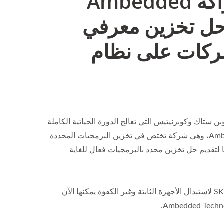
تعلن Sardina Systems وشراكة Ambedded
لتقديم حل تخزين معرفي
ركات على نظام
تاك وكوبرنيتيس التي تعالج الدورة الحياتية الكاملة
للسحابات مع أدوات العمليات المدمجة مسبقًا، وشركة Ambedded Technology، وهي شركة تختص في تخزين البرمجيات المحددة
 ومنصة ARM المضمنة، أنهما تعاونتا لتقديم حل تخزين محدد بالبرمجيات فعال للغاية
الشركات التي تبحث عن حل سريع ومتكامل قائم على تقنية SKS Kubernetes لاستبدال الأجهزة الثابتة وغير الكفؤة يمكنها الآن
ة Ceph
Ceph على ARM 64