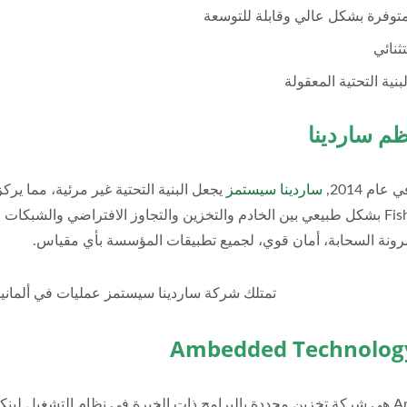
توفرة بشكل عالي وقابلة للتوسعة
ثنائي
بنية التحتية المعقولة
م ساردينا
ام 2014,
ساردينا سيستمز
يجعل البنية التحتية غير مرئية، مما ي
يدمج FishOS بشكل طبيعي بين الخادم والتخزين والتجاوز الافتراضي والشب
نة السحابة، أمان قوي، لجميع تطبيقات المؤسسة بأي مقياس.
تمتلك شركة ساردينا سيستمز عمليات في ألمانيا و
Ambedded هي شركة تخزين محددة بالبرامج ذات الخبرة في نظام التشغيل لي