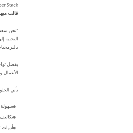
OpenStack في منصة واحدة تقدم للعملاء تكنولوجيا قابلة للتوسع بشكل كبير ومتكاملة تلقائيًا مع أدوا
قالت ميها
"نحن سعدا
التحتية إ
بالبرمجيات
بفضل توافر
الأعمال وا
تأتي الحلو
سهولة ا
تكاليف 
أدوات تشغي