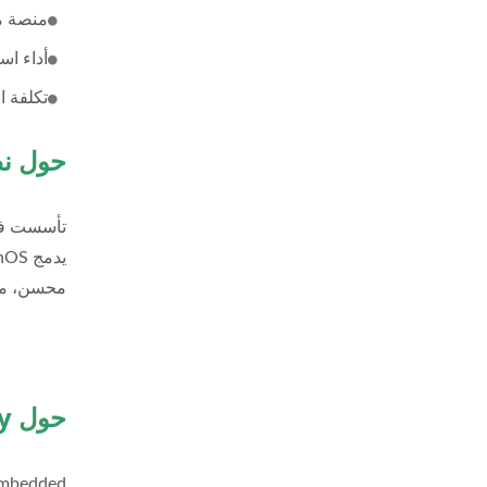
منصة م
أداء است
تكلفة ال
حول
نظ
تأسست في ع
محسن، مرو
حول Ambedded Technology