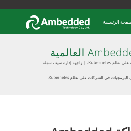
صفحة الرئيسية
تعلن Sardina Systems وشراكة Ambedded Technology العالمية
 الشركات على نظام
تعلن Sardina Systems وشراكة Ambedded Technology العالمية لتقديم حل تخزين معرفي معتمد على البرمجيات في الشركات على نظام Kubernetes. | واجهة إدارة سيف سهلة