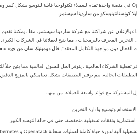
ت تشغيل وبنية تحتية محسنة"
يلا كونستانتينيسكو من ساردينا سيستمز.
ء بالإعلان عن شراكتنا مع شركة ساردينا سيستمز. معًا ، يمكننا تقديم 
لى التخزين المعرف بالبرمجيات ، مما يتيح لعملائنا في الشركات الكبرى 
 الفعال دون مواجهة التكامل المعقد' ',
قال دومينيك سان من Ambedded Technology.
 تغطية الشركاء العالمية ، يتوفر الحل للسوق العالمية مما يتيح حلاً ل
لتطبيقات الحالية. يتم توفير التطبيقات بشكل ديناميكي بالمزيج الدقيق
ل المشتركة مع فوائد واسعة للعملاء، من بينها:
لاستخدام وتوسيع وإدارة التخزين
استثمارية ونفقات تشغيلية منخفضة، حتى في حالة التوسع الكبير
لية آلية لدورة حياة كاملة لعمليات سحابة OpenStack و Kubernetes