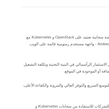
نتيجة الشراكة الاستراتيجية تجمع بين حلول ساردينا المتميزة لنظام FishOS - منصة سحابية تعتمد على OpenStack و Kubernetes مع
عمليات بدون توقف، مع Unified Virtual Storage (UVS) Manager لشركة Ambedded - واجهة مستخدم رسومية قائمة على الويب
استثمار الرأسمالي في البنية التحتية وتكلفة التشغيل
فة أو الموجودة في الموقع.
لائنا في المؤسسات للتوسع السريع والتوفر العالي والمرونة والكفاءة الأعلى،
"ما كان يبدو مستحيلا قبل بضع سنوات، يمكن الآن أن يكون على بُعد نقرة واحدة للشركات للاستفادة من سحابات Kubernetes و