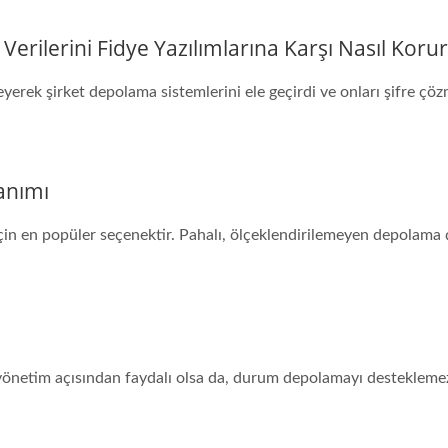
rilerini Fidye Yazılımlarına Karşı Nasıl Korur
yerek şirket depolama sistemlerini ele geçirdi ve onları şifre çözm
anımı
en popüler seçenektir. Pahalı, ölçeklendirilemeyen depolama çöz
 ve yönetim açısından faydalı olsa da, durum depolamayı destekle