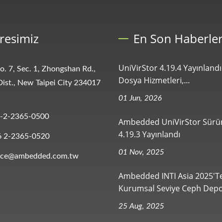
resimiz
En Son Haberle
UniVirStor 4.19.4 Yayınlandı:
No. 7, Sec. 1, Zhongshan Rd.,
Dosya Hizmetleri,...
ist., New Taipei City 234017
01 Jun, 2026
-2-2365-0500
Ambedded UniVirStor Sür
4.19.3 Yayınlandı
6 2-2365-0520
01 Nov, 2025
vice@ambedded.com.tw
Ambedded INTI Asia 2025't
Kurumsal Seviye Ceph Depo
25 Aug, 2025