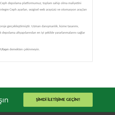
r. Ceph depolama platformumuz, toplam sahip olma maliyetini
Entegre Ceph ayarları, sezgisel web arayüzü ve otomasyon araçları
roje gerçekleştirmiştir. Uzman danışmanlık, küme tasarımı,
 depolama altyapılarından en iyi şekilde yararlanmalarını sağlar
 Ulaşın
demekten çekinmeyin.
şın
ŞIMDI İLETIŞIME GEÇIN!!