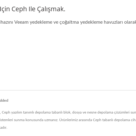
in Ceph Ile Çalışmak.
azını Veeam yedekleme ve çoğaltma yedekleme havuzları olarak na
edded
eph yazılım tanımlı depolama tabanlı blok, dosya ve nesne depolama çözümleri sunan ö
ma sistemleri sunma konusunda uzmanız. Ürünlerimiz arasında Ceph tabanlı depolama c
adır.