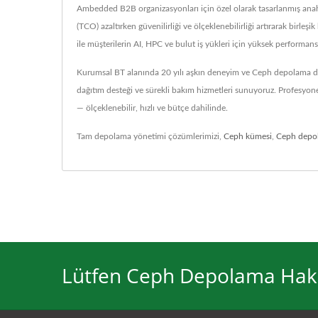
Ambedded B2B organizasyonları için özel olarak tasarlanmış ana
(TCO) azaltırken güvenilirliği ve ölçeklenebilirliği artırarak bi
ile müşterilerin AI, HPC ve bulut iş yükleri için yüksek performa
Kurumsal BT alanında 20 yılı aşkın deneyim ve Ceph depolama dağ
dağıtım desteği ve sürekli bakım hizmetleri sunuyoruz. Profesyone
— ölçeklenebilir, hızlı ve bütçe dahilinde.
Tam depolama yönetimi çözümlerimizi,
Ceph kümesi
,
Ceph depol
Lütfen Ceph Depolama Hakkın