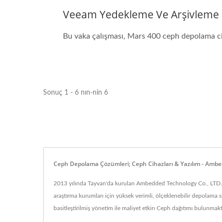
Veeam Yedekleme Ve Arşivleme Iç
Bu vaka çalışması, Mars 400 ceph depolama cih
Sonuç 1 - 6 nın-nin 6
Ceph Depolama Çözümleri; Ceph Cihazları & Yazılım - Amb
2013 yılında Tayvan'da kurulan Ambedded Technology Co., LTD., C
araştırma kurumları için yüksek verimli, ölçeklenebilir depola
basitleştirilmiş yönetim ile maliyet etkin Ceph dağıtımı bulunmakt