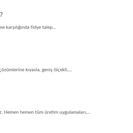
?
e karşılığında fidye talep...
ümlerine kıyasla, geniş ölçekli,...
mez. Hemen hemen tüm üretim uygulamaları,...