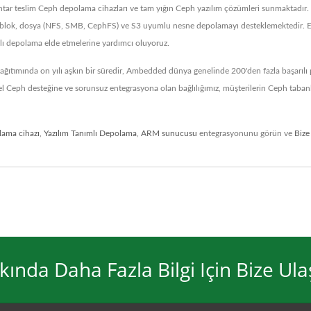
htar teslim Ceph depolama cihazları ve tam yığın Ceph yazılım çözümleri sunmaktadı
rleşik blok, dosya (NFS, SMB, CephFS) ve S3 uyumlu nesne depolamayı desteklemektedir. 
nslı depolama elde etmelerine yardımcı oluyoruz.
ıtımında on yılı aşkın bir süredir, Ambedded dünya genelinde 200'den fazla başarılı p
l Ceph desteğine ve sorunsuz entegrasyona olan bağlılığımız, müşterilerin Ceph tabanlı
ama cihazı
,
Yazılım Tanımlı Depolama
,
ARM sunucusu
entegrasyonunu görün ve
Bize
da Daha Fazla Bilgi Için Bize Ula