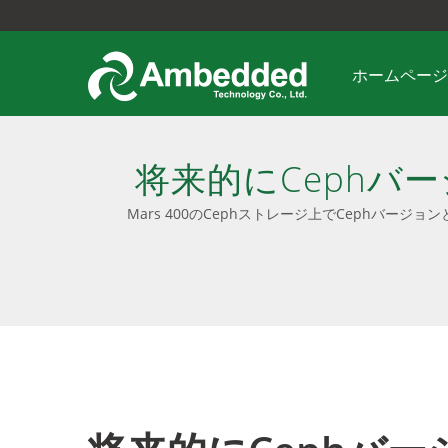
ホームページ
将来的にCephバ
レードできます
Mars 400のCephストレージ上でCephバー
定されたソフトウェア、ユーザーフレンドリーなU
ソフ