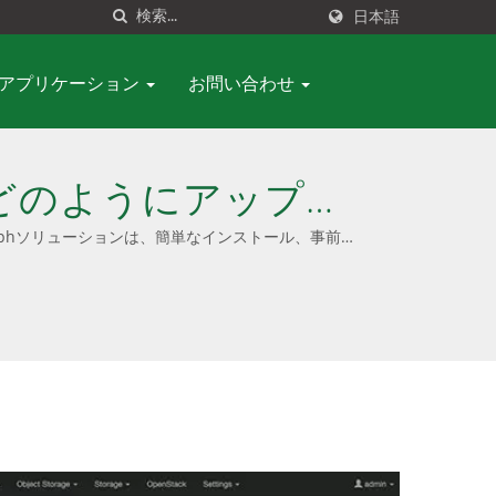
日本語
アプリケーション
お問い合わせ
をどのようにアップグ
理、低TCO -
 Cephソリューションは、簡単なインストール、事前設
ナルサービス、シームレスなアップデートを提供し、
ます。