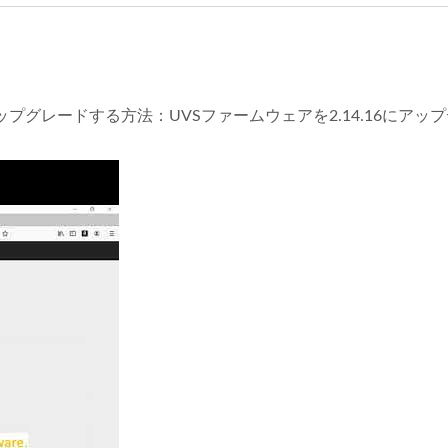
ップグレードする方法：UVSファームウェアを2.14.16にア
ーを使用してcephバージョンをアップグレードする方法：UVSフ