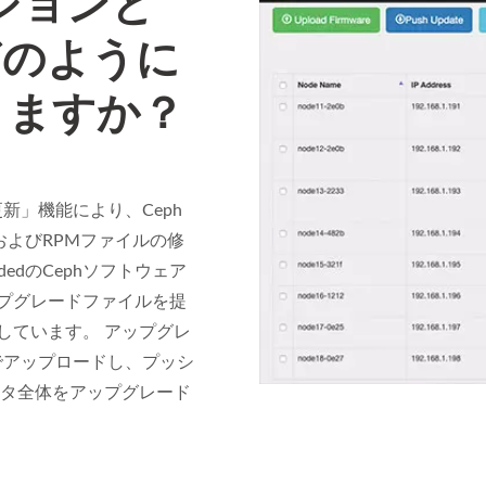
ジョンと
どのように
きますか？
新」機能により、Ceph
およびRPMファイルの修
edのCephソフトウェア
ップグレードファイルを提
しています。 アップグレ
でアップロードし、プッシ
スタ全体をアップグレード