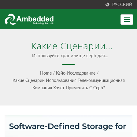
РУССКИЙ
Какие Сценарии
Использования
Используйте хранилище ceph для
телекоммуникационных клиентов, с объектным
Телекоммуникационная
хранилищем, CDN, виртуальными машинами и
Home
/
Кейс-Исследование
/
контейнерным хранилищем, аналитикой больших
Компания Хочет
Какие Сценарии Использования Телекоммуникационная
данных, архивированием и резервным копированием
Компания Хочет Применить С Ceph?
Применить С Ceph?
и т.д.