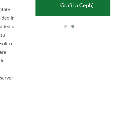
Grafica Ceph)
itale
video in
edded o
 su
 solito
ere
 In
 server