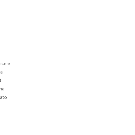
nce e
ma
)
 ha
cato