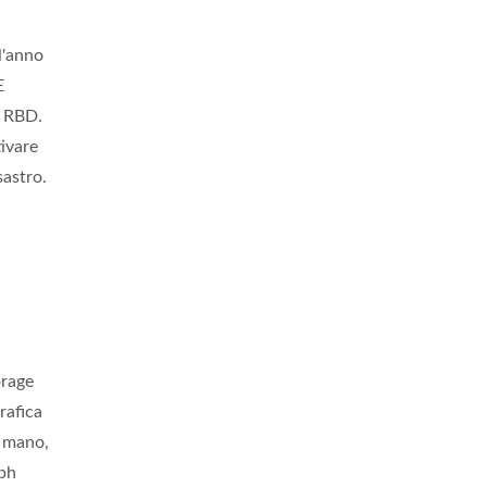
l'anno
E
g RBD.
tivare
sastro.
orage
rafica
n mano,
eph