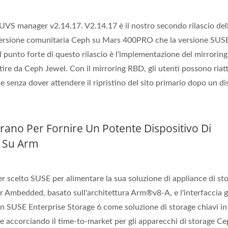
di UVS manager v2.14.17. V2.14.17 è il nostro secondo rilascio del
versione comunitaria Ceph su Mars 400PRO che la versione SUS
 punto forte di questo rilascio è l'implementazione del mirrorin
ire da Ceph Jewel. Con il mirroring RBD, gli utenti possono riat
ne senza dover attendere il ripristino del sito primario dopo un di
no Per Fornire Un Potente Dispositivo Di
o Su Arm
 scelto SUSE per alimentare la sua soluzione di appliance di st
er Ambedded, basato sull'architettura Arm®v8-A, e l'interfaccia g
on SUSE Enterprise Storage 6 come soluzione di storage chiavi i
à e accorciando il time-to-market per gli apparecchi di storage C