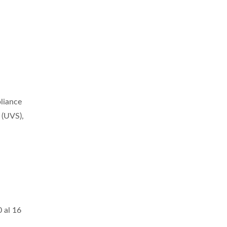
liance
 (UVS),
0 al 16