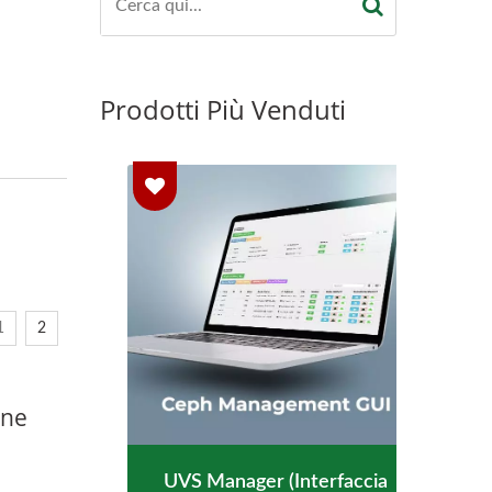
Prodotti Più Venduti
1
2
one
UVS Manager (interfaccia