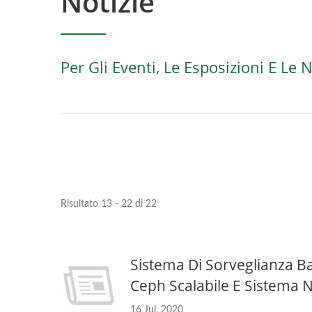
Notizie
Per Gli Eventi, Le Esposizioni E Le 
Risultato 13 - 22 di 22
Sistema Di Sorveglianza B
Ceph Scalabile E Sistema 
Ceph Su ARM 64
UVS
16 Jul, 2020