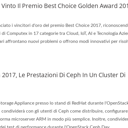
into Il Premio Best Choice Golden Award 20
ato i vincitori d'oro del premio Best Choice 2017, riconoscen
i di Computex in 17 categorie tra Cloud, IoT, AI e Tecnologia Azie
nari affrontano nuovi problemi o offrono modi innovativi per riso
017, Le Prestazioni Di Ceph In Un Cluster Di
rage Appliance presso lo stand di RedHat durante l'OpenStac
 condividerà con gli utenti di Ceph come distribuire, configurare
aforma microserver ARM in modo più semplice. Inoltre, condivide
ti dei test di performance durante l'OpenStack Ceph Day.