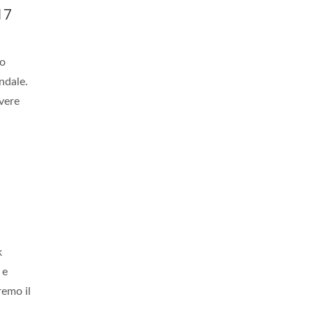
17
do
ndale.
lvere
k
 e
remo il