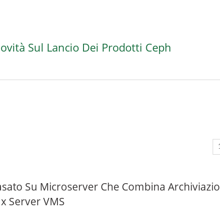
Novità Sul Lancio Dei Prodotti Ceph
asato Su Microserver Che Combina Archiviazi
Nx Server VMS
 Manager (interfaccia
Ceph Su ARM 64