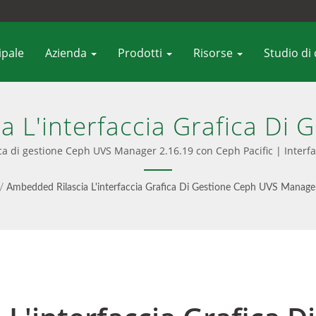
ipale
Azienda
Prodotti
Risorse
Studio di
 L'interfaccia Grafica Di
on Ceph Pacific | Archivia
ica di gestione Ceph UVS Manager 2.16.19 con Ceph Pacific | Interfa
hi, File E Oggetti S3 - Am
/
Ambedded Rilascia L'interfaccia Grafica Di Gestione Ceph UVS Manage