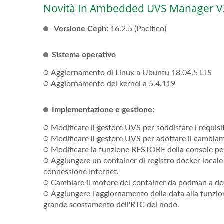
Novità In Ambedded UVS Manager V
Versione Ceph:
16.2.5 (Pacifico)
Sistema operativo
੦ Aggiornamento di Linux a Ubuntu 18.04.5 LTS
੦ Aggiornamento del kernel a 5.4.119
Implementazione e gestione:
੦ Modificare il gestore UVS per soddisfare i requisit
੦ Modificare il gestore UVS per adottare il cambiam
੦ Modificare la funzione RESTORE della console per 
੦ Aggiungere un container di registro docker locale
connessione Internet.
੦ Cambiare il motore del container da podman a do
੦ Aggiungere l'aggiornamento della data alla funzione
grande scostamento dell'RTC del nodo.