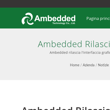
Pagina princ
Ambedded Rilascia
Manager 2.16.19 C
Ambedded rilascia l'interfaccia graf
Blocc
Home
/
Azienda
/
Notizie