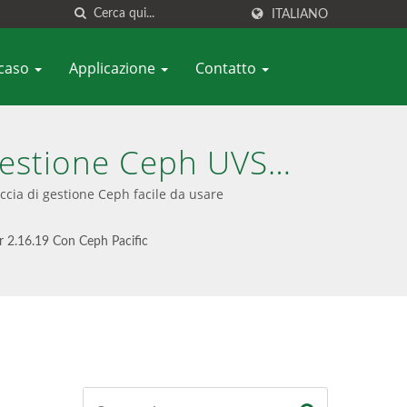
ITALIANO
 caso
Applicazione
Contatto
 Gestione Ceph UVS
zione Unificata Di
ccia di gestione Ceph facile da usare
bedded
r 2.16.19 Con Ceph Pacific