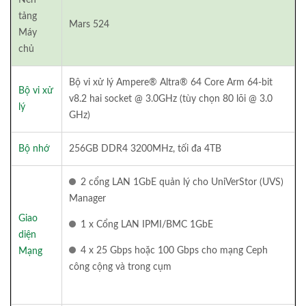
tảng
Mars 524
Máy
chủ
Bộ vi xử lý Ampere® Altra® 64 Core Arm 64-bit
Bộ vi xử
v8.2 hai socket @ 3.0GHz (tùy chọn 80 lõi @ 3.0
lý
GHz)
Bộ nhớ
256GB DDR4 3200MHz, tối đa 4TB
2 cổng LAN 1GbE quản lý cho UniVerStor (UVS)
Manager
Giao
1 x Cổng LAN IPMI/BMC 1GbE
diện
4 x 25 Gbps hoặc 100 Gbps cho mạng Ceph
Mạng
công cộng và trong cụm