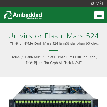
VIỆT
Univirstor Flash: Mars 524
Thiết bị NVMe Ceph Mars 524 là một giải pháp tốt cho
một cụm lớn để tiết kiệm chi phí về phần cứng và không
gian giá đỡ. | Giải pháp Ceph tích hợp với cài đặt dễ
Home
/
Danh Mục
/
Thiết Bị Phần Cứng Lưu Trữ Ceph
/
dàng, phần mềm được cấu hình sẵn và giao diện người
Thiết Bị Lưu Trữ Ceph All Flash NVME
dùng thân thiện. Cũng cung cấp tư vấn Ceph, dịch vụ
chuyên nghiệp và cập nhật liền mạch, cung cấp cả tùy
chọn chỉ phần mềm và thiết bị trọn gói.