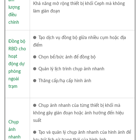
Khả năng mở rộng thiết bị khối Ceph mà không
lượng
làm gián đoạn
điều
chỉnh
Tạo dịch vụ đồng bộ giữa nhiều cụm hoặc địa
Đồng bộ
điểm
RBD cho
hoạt
Chọn bể/bức ảnh để đồng bộ
động dự
Quản lý lịch trình chụp ảnh nhanh
phòng
ngoài
Thăng cấp/hạ cấp hình ảnh
trạm
Chụp ảnh nhanh của từng thiết bị khối mà
không gây gián đoạn hoặc ảnh hưởng đến hiệu
suất
Chụp
ảnh
Tạo và quản lý chụp ảnh nhanh của hình ảnh để
nhanh
lưu trữ lịch sử trạng thái của hình ảnh