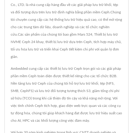
Co., LTD. là nhà cung cấp hàng đầu về các giải pháp lưu trữ khối, tệp
và đối tượng dựa trên lưu trữ định nghĩa bằng phần mềm Ceph.Chúng
tôi chuyên cung cấp các hệ thống lưu trữ hiệu quả cao, có thể mở rộng
cho các trung tâm dữ liệu, doanh nghiệp và các tổ chức nghiên
cứu.Các sản phẩm của chúng tôi bao gồm Mars 524, Thiết bị lưu trữ
NVME Ceph 24 khay, thiết bị lưu trữ dựa trên Ceph, tích hợp máy chủ,
tối ưu hóa lưu trữ và triển khai Ceph tiết kiệm chi phí với quản lý đơn
giản.
Ambedded cung cấp các thiết bị lưu trữ Ceph trọn gói và các giải pháp
phần mềm Ceph toàn diện được thiết kế riêng cho các tổ chức B2B.
Nền tảng lưu trữ Ceph của chúng tôi hỗ trợ lưu trữ khối, tệp (NFS,
SMB, CephFS) và lưu trữ đối tượng tương thích S3, giảm tổng chi phí
sở hữu (TCO) trong khi cải thiện độ tin cậy và khả năng mở rộng. Với
việc tinh chỉnh Ceph tích hợp, giao diện web trực quan và các công cụ
tự động hóa, chúng tôi giúp khách hàng đạt được lưu trữ hiệu suất cao
cho AI, HPC và các khối lượng công việc đám mây.
Với hơn 20 năm kinh nghiệm trong lĩnh vực CNTT doanh nghiệp và