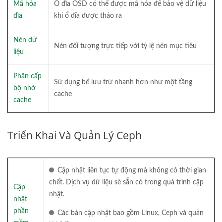
Mã hóa
Ổ đĩa OSD có thể được mã hóa để bảo vệ dữ liệu
đĩa
khi ổ đĩa được tháo ra
Nén dữ
Nén đối tượng trực tiếp với tỷ lệ nén mục tiêu
liệu
Phân cấp
Sử dụng bể lưu trữ nhanh hơn như một tầng
bộ nhớ
cache
cache
Triển Khai Và Quản Lý Ceph
Cập nhật liên tục tự động mà không có thời gian
chết. Dịch vụ dữ liệu sẽ sẵn có trong quá trình cập
Cập
nhật.
nhật
phần
Các bản cập nhật bao gồm Linux, Ceph và quản