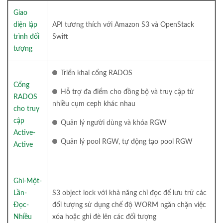
Giao
diện lập
API tương thích với Amazon S3 và OpenStack
trình đối
Swift
tượng
Triển khai cổng RADOS
Cổng
Hỗ trợ đa điểm cho đồng bộ và truy cập từ
RADOS
nhiều cụm ceph khác nhau
cho truy
cập
Quản lý người dùng và khóa RGW
Active-
Quản lý pool RGW, tự động tạo pool RGW
Active
Ghi-Một-
Lần-
S3 object lock với khả năng chỉ đọc để lưu trữ các
Đọc-
đối tượng sử dụng chế độ WORM ngăn chặn việc
Nhiều
xóa hoặc ghi đè lên các đối tượng