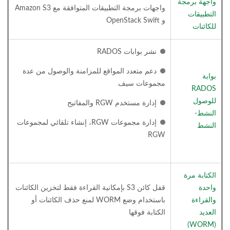
واجهة برمجة
واجهات برمجة التطبيقات المتوافقة مع Amazon S3
التطبيقات
و OpenStack Swift
للكائنات
نشر بوابات RADOS
دعم متعدد المواقع للمزامنة والوصول من عدة
بوابة
مجموعات سيف
RADOS
للوصول
إدارة مستخدم RGW والمفاتيح
النشط-
إدارة مجموعات RGW، إنشاء تلقائي لمجموعات
النشط
RGW
الكتابة مرة
واحدة
قفل كائن S3 بإمكانية القراءة فقط لتخزين الكائنات
والقراءة
باستخدام وضع WORM لمنع حذف الكائنات أو
العديد
الكتابة فوقها
(WORM)