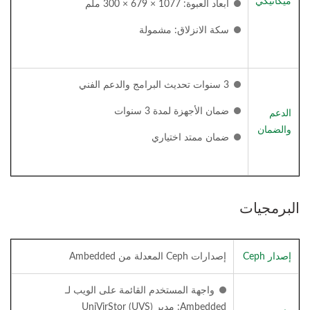
ميكانيكي
أبعاد العبوة: 1077 × 679 × 300 ملم
سكة الانزلاق: مشمولة
3 سنوات تحديث البرامج والدعم الفني
ضمان الأجهزة لمدة 3 سنوات
الدعم
والضمان
ضمان ممتد اختياري
البرمجيات
إصدار Ceph
إصدارات Ceph المعدلة من Ambedded
واجهة المستخدم القائمة على الويب لـ
Ambedded: مدير UniVirStor (UVS)