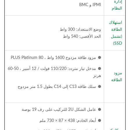
إدارة
IPMI و BMC
النظام
استهلاك
الطاقة
وضع الاستعداد: 300 واط
(تشمل
الحد الأقصى: 540 واط
SSD)
مزود طاقة مزدوج 1600 واط ، 80 PLUS Platinum
مدخل تيار متردد: 110/220 فولت / 12 أمبير ، 50-60
مزود
هرتز
الطاقة
سلك طاقة C13 إلى C14 بطول 1.5 متر مزدوج
عامل الشكل 2U للتركيب على رف 19 بوصة
أبعاد الخادم: 438 × 87 × 730 ملم