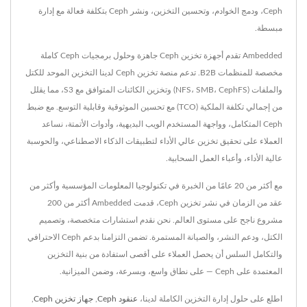
Ceph، ودمج الخوادم، وتحسين التخزين، ونشر Ceph بتكلفة فعالة مع إدارة
مبسطة.
Ambedded تقدم أجهزة تخزين Ceph جاهزة وحلول برمجيات Ceph كاملة
مخصصة للمنظمات B2B. تدعم منصة تخزين Ceph لدينا التخزين الموحد للكتل
والملفات (NFS، SMB، CephFS) وتخزين الكائنات المتوافق مع S3، مما يقلل
من إجمالي تكلفة الملكية (TCO) مع تحسين الموثوقية وقابلية التوسع. مع ضبط
Ceph المتكامل، وواجهة المستخدم الويب البديهية، وأدوات الأتمتة، نساعد
العملاء على تحقيق تخزين عالي الأداء لتطبيقات الذكاء الاصطناعي، والحوسبة
عالية الأداء، وأعباء العمل السحابية.
مع أكثر من 20 عامًا من الخبرة في تكنولوجيا المعلومات المؤسسية وأكثر من
عقد من الزمان في نشر تخزين Ceph، قدمت Ambedded أكثر من 200
مشروع ناجح على مستوى العالم. نحن نقدم استشارات متخصصة، وتصميم
الكتل، ودعم النشر، والصيانة المستمرة. تضمن التزامنا بدعم Ceph الاحترافي
والتكامل السلس أن يحصل العملاء على أقصى استفادة من بنية التخزين
المعتمدة على Ceph — على نطاق واسع، وبسرعة، وضمن الميزانية.
اطلع على حلول إدارة التخزين الكاملة لدينا،
عنقود Ceph
,
جهاز تخزين Ceph
,