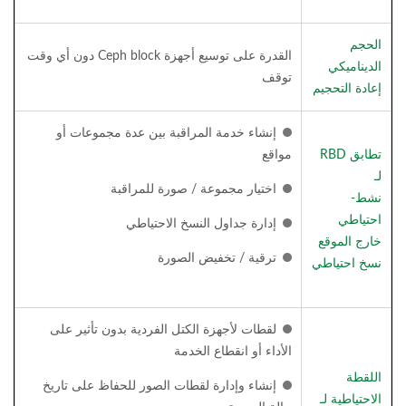
الحجم
القدرة على توسيع أجهزة Ceph block دون أي وقت
الديناميكي
توقف
إعادة التحجيم
إنشاء خدمة المراقبة بين عدة مجموعات أو
تطابق RBD
مواقع
لـ
اختيار مجموعة / صورة للمراقبة
نشط-
احتياطي
إدارة جداول النسخ الاحتياطي
خارج الموقع
ترقية / تخفيض الصورة
نسخ احتياطي
لقطات لأجهزة الكتل الفردية بدون تأثير على
الأداء أو انقطاع الخدمة
اللقطة
إنشاء وإدارة لقطات الصور للحفاظ على تاريخ
الاحتياطية لـ