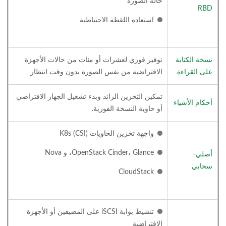
حالة الصورة
RBD
استعادة اللقطة الاحتياطية
نسخة الكتابة
توفير فوري لعشرات أو مئات من حالات الأجهزة
على القراءة
الافتراضية من نفس الصورة بدون وقت انتظار
تمكين التخزين الزائد وبدء تشغيل الجهاز الافتراضي
أحكام الأشياء
أو حاوية النسخة الفورية.
واجهة تخزين الحاويات K8s (CSI)
OpenStack Cinder، Glance، و Nova
أصلي-
سحابي
CloudStack
تنشيط بوابة iSCSI على المضيفين أو الأجهزة
الافتراضية