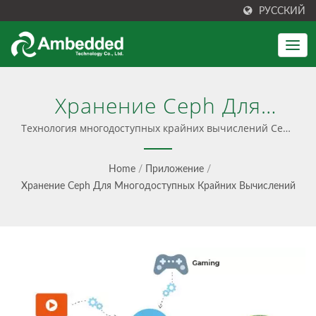
РУССКИЙ
Хранение Ceph Для
Многодоступных Крайних
Технология многодоступных крайних вычислений Ceph
| Mars 400 - Высокоплотное хранение Ceph
Вычислений |
Home
/
Приложение
/
Проверенные Эксперты
Хранение Ceph Для Многодоступных Крайних Вычислений
Ceph — Более 200
Развертываний -
Ambedded