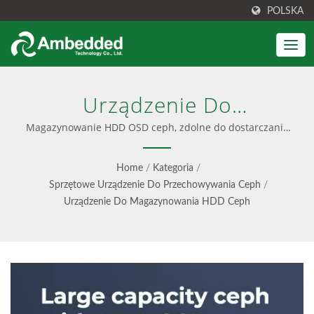
POLSKA
Urządzenie Do
Magazynowania HDD Ceph
Magazynowanie HDD OSD ceph, zdolne do dostarczania
dużej pojemności klastra ceph, skalowalnej na żądanie,
| Zunifikowany Blok,
dla aplikacji takich jak archiwizacja lub tworzenie kopii
Home
/
Kategoria
/
zapasowych. | Rozwiązania magazynowe Ceph;
Przechowywanie Plików I
Sprzętowe Urządzenie Do Przechowywania Ceph
/
Urządzenia i oprogramowanie Ceph
Urządzenie Do Magazynowania HDD Ceph
Obiektów S3 - Ambedded