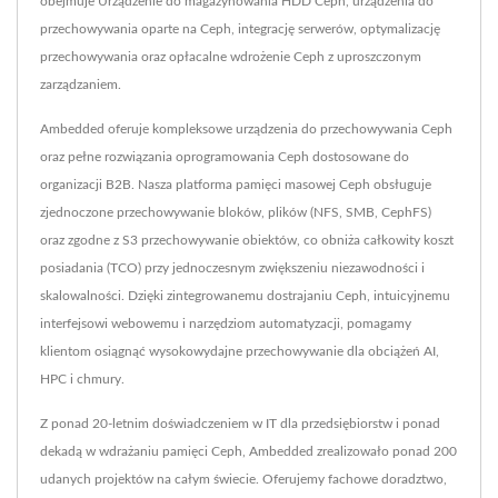
obejmuje Urządzenie do magazynowania HDD Ceph, urządzenia do
przechowywania oparte na Ceph, integrację serwerów, optymalizację
przechowywania oraz opłacalne wdrożenie Ceph z uproszczonym
zarządzaniem.
Ambedded oferuje kompleksowe urządzenia do przechowywania Ceph
oraz pełne rozwiązania oprogramowania Ceph dostosowane do
organizacji B2B. Nasza platforma pamięci masowej Ceph obsługuje
zjednoczone przechowywanie bloków, plików (NFS, SMB, CephFS)
oraz zgodne z S3 przechowywanie obiektów, co obniża całkowity koszt
posiadania (TCO) przy jednoczesnym zwiększeniu niezawodności i
skalowalności. Dzięki zintegrowanemu dostrajaniu Ceph, intuicyjnemu
interfejsowi webowemu i narzędziom automatyzacji, pomagamy
klientom osiągnąć wysokowydajne przechowywanie dla obciążeń AI,
HPC i chmury.
Z ponad 20-letnim doświadczeniem w IT dla przedsiębiorstw i ponad
dekadą w wdrażaniu pamięci Ceph, Ambedded zrealizowało ponad 200
udanych projektów na całym świecie. Oferujemy fachowe doradztwo,