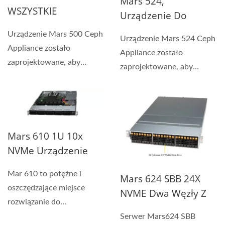
Mars 524,
WSZYSTKIE
Urządzenie Do
Urządzenie Do
Przechowywania
Urządzenie Mars 500 Ceph
Przechowywania
Urządzenie Mars 524 Ceph
NVMe Ceph Z 24
Appliance zostało
Flash Ceph
Appliance zostało
Zatokami
zaprojektowane, aby
zaprojektowane, aby
spełniać potrzeby w
spełniać potrzeby w
zakresie...
zakresie...
Mars 610 1U 10x
NVMe Urządzenie
Pamięci Ceph
Mar 610 to potężne i
Mars 624 SBB 24X
oszczędzające miejsce
NVME Dwa Węzły Z
rozwiązanie do
Gorącym
przechowywania danych,
Serwer Mars624 SBB
Przesyłaniem