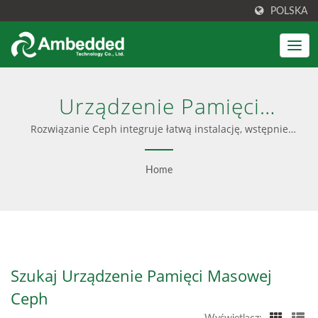
POLSKA
Urządzenie Pamięci
Masowej CephWyszukano
Rozwiązanie Ceph integruje łatwą instalację, wstępnie
skonfigurowane oprogramowanie i przyjazny interfejs
| Wydajny SDS Dla AI, HPC
użytkownika. Oferuje również doradztwo Ceph, usługi
Home
profesjonalne i bezproblemowe aktualizacje, oferując
I Chmury - Ambedded
zarówno opcje tylko oprogramowania, jak i kompleksowe
urządzenia.
Szukaj Urządzenie Pamięci Masowej
Ceph