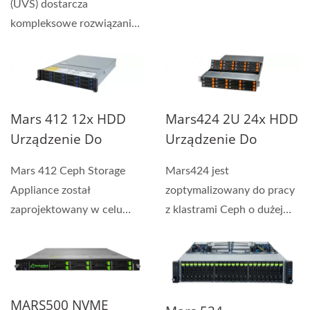
(UVS) dostarcza
kompleksowe rozwiązania
pamięci masowej Ceph
zaprojektowane...
Mars 412 12x HDD
Mars424 2U 24x HDD
Urządzenie Do
Urządzenie Do
Przechowywania
Przechowywania
Mars 412 Ceph Storage
Mars424 jest
Ceph
Ceph
Appliance został
zoptymalizowany do pracy
zaprojektowany w celu
z klastrami Ceph o dużej
spełnienia potrzeb dużego
pojemności, oferując 24
pojemnościowego...
wymienne...
MARS500 NVME