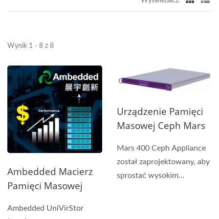
Wyświetlacz:
Wynik 1 - 8 z 8
Urządzenie Pamięci
Masowej Ceph Mars
400PRO
Mars 400 Ceph Appliance
został zaprojektowany, aby
Ambedded Macierz
sprostać wysokim
Pamięci Masowej
potrzebom
Ceph
przechowywania...
Ambedded UniVirStor