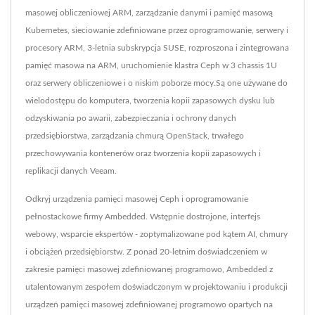
masowej obliczeniowej ARM, zarządzanie danymi i pamięć masową
Kubernetes, sieciowanie zdefiniowane przez oprogramowanie, serwery i
procesory ARM, 3-letnia subskrypcja SUSE, rozproszona i zintegrowana
pamięć masowa na ARM, uruchomienie klastra Ceph w 3 chassis 1U
oraz serwery obliczeniowe i o niskim poborze mocy.Są one używane do
wielodostępu do komputera, tworzenia kopii zapasowych dysku lub
odzyskiwania po awarii, zabezpieczania i ochrony danych
przedsiębiorstwa, zarządzania chmurą OpenStack, trwałego
przechowywania kontenerów oraz tworzenia kopii zapasowych i
replikacji danych Veeam.
Odkryj urządzenia pamięci masowej Ceph i oprogramowanie
pełnostackowe firmy Ambedded. Wstępnie dostrojone, interfejs
webowy, wsparcie ekspertów - zoptymalizowane pod kątem AI, chmury
i obciążeń przedsiębiorstw. Z ponad 20-letnim doświadczeniem w
zakresie pamięci masowej zdefiniowanej programowo, Ambedded z
utalentowanym zespołem doświadczonym w projektowaniu i produkcji
urządzeń pamięci masowej zdefiniowanej programowo opartych na