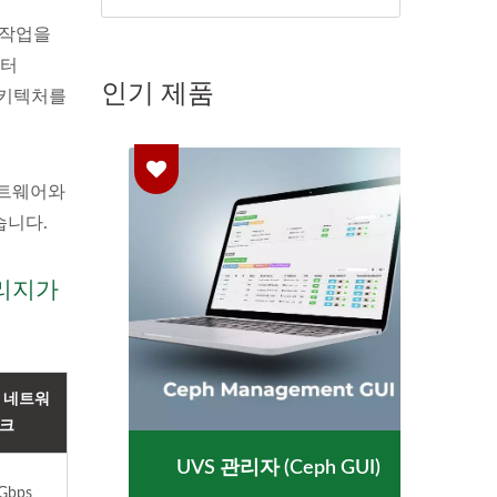
기 작업을
부터
인기 제품
아키텍처를
프트웨어와
습니다.
토리지가
h 네트워
크
h
UVS 관리자 (Ceph GUI)
Gbps