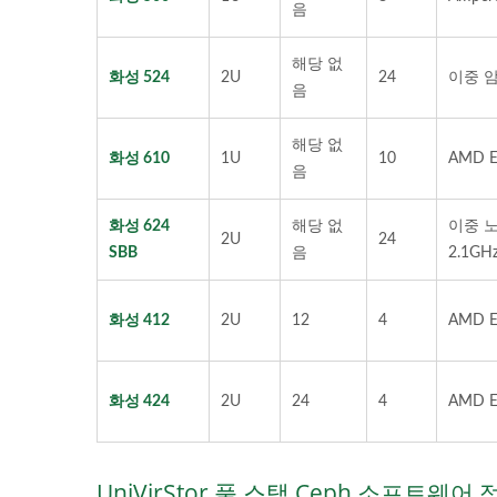
음
해당 없
화성 524
2U
24
이중 암
음
해당 없
화성 610
1U
10
AMD E
음
화성 624
해당 없
이중 노
2U
24
SBB
음
2.1GH
화성 412
2U
12
4
AMD E
화성 424
2U
24
4
AMD E
UniVirStor 풀 스택 Ceph 소프트웨