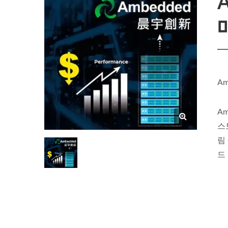
A
A
스
림
드