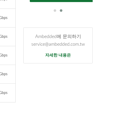
Gbps
Ambedded에 문의하기
Gbps
service@ambedded.com.tw
자세한 내용은
Gbps
Gbps
Gbps