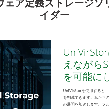
ウェア定義ストレージソ
イダー
UniVirS
えながらS
を可能に
UniVirStorを使用
を削減できます。私たち
の展開を加速します。フ