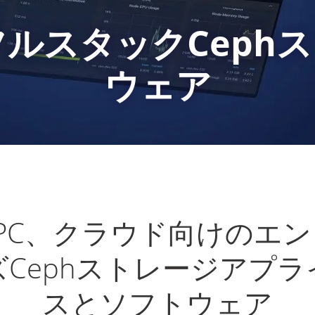
or、フルスタックCep
ウェア
HPC、クラウド向けのエ
ズCephストレージアプラ
スとソフトウェア