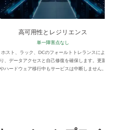
高可用性とレジリエンス
スケ
単一障害点なし
ホスト、ラック、DCのフォールトトレランスによ
Cep
り、データアクセスと自己修復を確保します。更新
パフォ
やハードウェア移行中もサービスは中断しません。