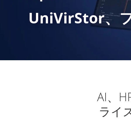
UniVirSt
AI、
ライ