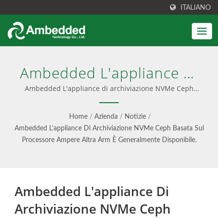
ITALIANO
Ambedded L'appliance Di
Archiviazione NVMe Ceph
Ambedded L'appliance di archiviazione NVMe Ceph
basata sul processore Ampere Altra Arm è generalmente
Basata Sul Processore
disponibile. | Interfaccia di gestione Ceph facile da usare
Home
/
Azienda
/
Notizie
/
Ampere Altra Arm È
Ambedded L'appliance Di Archiviazione NVMe Ceph Basata Sul
Processore Ampere Altra Arm È Generalmente Disponibile.
Generalmente Disponibile.
| Archiviazione Unificata
Di Blocchi, File E Oggetti
Ambedded L'appliance Di
S3 - Ambedded
Archiviazione NVMe Ceph