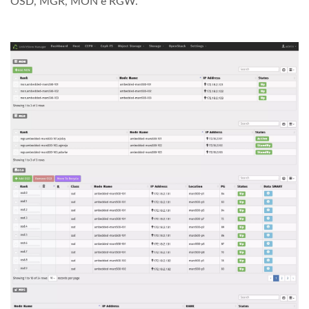
OSD, MGR, MON e RGW.