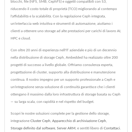
blocchi, file (NFS, SMB, CephFS) e oggetti compatibili con S3,
riducendo il costo totale di proprietà (TCO) migliorando al contempo
l'affidabilità e la scalabilità. Con la regolazione Ceph integrata,
un'interfaccia web intuitiva e strumenti di automazione, aiutiamo i
clienti a ottenere uno storage ad alte prestazioni per carichi di lavoro AI,
HPC e cloud.
Con oltre 20 anni di esperienza nell'IT aziendale e più di un decennio
nella distribuzione di storage Ceph, Ambedded ha realizzato oltre 200
progetti di successo a livello globale. Offriamo consulenza esperta,
progettazione di cluster, supporto alla distribuzione e manutenzione
continua. Il nostro impegno per un supporto professionale a Ceph e
un'integrazione senza soluzione di continuità garantisce che i clienti
ottengano il massimo dalla loro infrastruttura di storage basata su Ceph
— su larga scala, con rapidità e nel rispetto del budget.
Scopri le nostre soluzioni complete per la gestione dello storage,
integrazione
Cluster Ceph
,
Apparecchio di archiviazione Ceph
,
Storage definito dal software
,
Server ARM
, e sentiti libero di
Contattaci
.