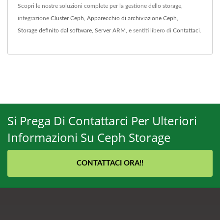
Scopri le nostre soluzioni complete per la gestione dello storage,
integrazione
Cluster Ceph
,
Apparecchio di archiviazione Ceph
,
Storage definito dal software
,
Server ARM
, e sentiti libero di
Contattaci
.
Si Prega Di Contattarci Per Ulteriori
Informazioni Su Ceph Storage
CONTATTACI ORA!!