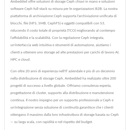
Ambedded offre soluzioni di storage Ceph chiavi in mano e soluzioni
software Ceph full-stack su misura per le organizzazioni B2B. La nostra
piattaforma di archiviazione Ceph supporta l'archiviazione unificata di
blocchi, file (NFS, SMB, CephFS) e oggetti compatibili con S3,
riducendo il costo totale di proprietà (TCO) migliorando al contempo
l'affidabilità e la scalabilità. Con la regolazione Ceph integrata,
un'interfaccia web intuitiva e strumenti di automazione, aiutiamo i
clienti a ottenere uno storage ad alte prestazioni per carichi di lavoro AI,
HPC e cloud.
Con oltre 20 anni di esperienza nell'IT aziendale e più di un decennio
nella distribuzione di storage Ceph, Ambedded ha realizzato oltre 200
progetti di successo a livello globale. Offriamo consulenza esperta,
progettazione di cluster, supporto alla distribuzione e manutenzione
continua. Il nostro impegno per un supporto professionale a Ceph e
un'integrazione senza soluzione di continuità garantisce che i clienti
ottengano il massimo dalla loro infrastruttura di storage basata su Ceph
— su larga scala, con rapidità e nel rispetto del budget.