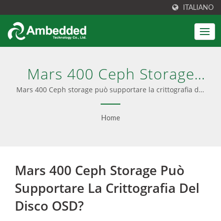
ITALIANO
Mars 400 Ceph Storage
Può Supportare La
Mars 400 Ceph storage può supportare la crittografia del
disco OSD? | La soluzione Ceph si integra con
Crittografia Del Disco
installazione facile, software preconfigurato e
Home
un'interfaccia utente intuitiva. Fornisce anche consulenza
OSD? | Gestione
Ceph, servizio professionale e aggiornamenti senza
Semplificata Di Ceph, TCO
soluzione di continuità, offrendo sia opzioni solo software
che dispositivi chiavi in mano.
Mars 400 Ceph Storage Può
Ridotto - Ambedded
Supportare La Crittografia Del
Disco OSD?